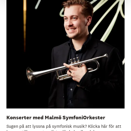
Konserter med Malmö SymfoniOrkester
Sugen på att lyssna på symfonisk musik? Klicka här för att