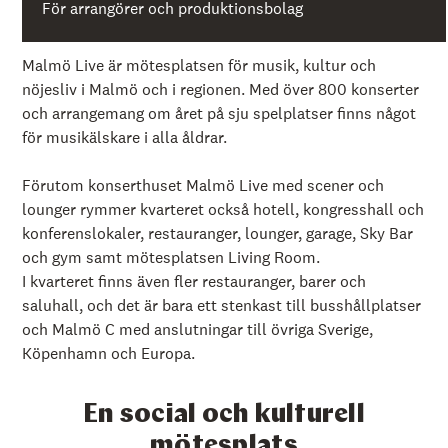
å
För arrangörer och produktionsbolag
l
l
e
Malmö Live är mötesplatsen för musik, kultur och
t
nöjesliv i Malmö och i regionen. Med över 800 konserter
och arrangemang om året på sju spelplatser finns något
för musikälskare i alla åldrar.
Förutom konserthuset Malmö Live med scener och
lounger rymmer kvarteret också hotell, kongresshall och
konferenslokaler, restauranger, lounger, garage, Sky Bar
och gym samt mötesplatsen Living Room.
I kvarteret finns även fler restauranger, barer och
saluhall, och det är bara ett stenkast till busshållplatser
och Malmö C med anslutningar till övriga Sverige,
Köpenhamn och Europa.
En social och kulturell
mötesplats