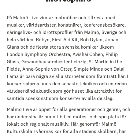
På Malmö Live vimlar malmöbor och tillresta med
musiker, världsartister, konstnärer, konferensbesökare,
näringslivs- och idrottsprofiler från Malmö, Sverige och
hela världen. Robyn, First Aid Kit, Bob Dylan, Johan
Glans och de flesta stora svenska komiker liksom
London Symphony Orchestra, Avishai Cohen, Philip
Glass, Gewandhausorchester Leipzig, St Martin in the
Fields, Anne-Sophie von Otter, Simple Minds och Dalai
Lama är bara några av alla storheter som framträtt här. I
konsertsalarna finns den senaste tekniken och en redan
världserkänd akustik som gör huset lika attraktivt för
samtida scenkonst som konserter av alla de slag.
Malmö Live är öppet för alla generationer och genrer, och
har under sina år hunnit bli en mötes- och spelplats för
lokalt och regionalt musikliv. Här genomför Malmö
Kulturskola Tvåornas kör för alla stadens skolbarn, här