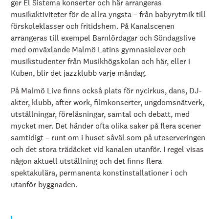
ger El Sistema konserter och här arrangeras
musikaktiviteter för de allra yngsta – från babyrytmik till
förskoleklasser och fritidshem. På Kanalscenen
arrangeras till exempel Barnlördagar och Söndagslive
med omväxlande Malmö Latins gymnasielever och
musikstudenter från Musikhögskolan och här, eller i
Kuben, blir det jazzklubb varje måndag.
På Malmö Live finns också plats för nycirkus, dans, DJ-
akter, klubb, after work, filmkonserter, ungdomsnätverk,
utställningar, föreläsningar, samtal och debatt, med
mycket mer. Det händer ofta olika saker på flera scener
samtidigt – runt om i huset såväl som på uteserveringen
och det stora trädäcket vid kanalen utanför. I regel visas
någon aktuell utställning och det finns flera
spektakulära, permanenta konstinstallationer i och
utanför byggnaden.