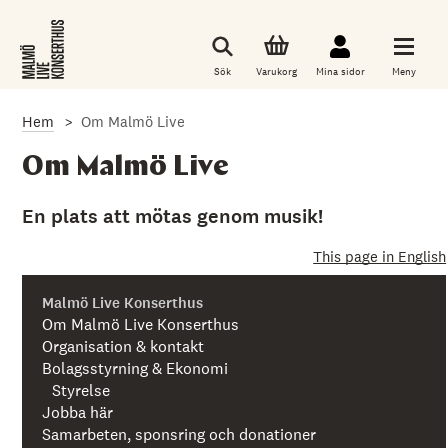
G
å
t
i
Sök
Varukorg
Mina sidor
Meny
l
l
d
Hem
Om Malmö Live
e
t
h
Om Malmö Live
u
v
u
En plats att mötas genom musik!
d
s
This page in English
a
k
l
Malmö Live Konserthus
i
Om Malmö Live Konserthus
g
Organisation & kontakt
a
i
Bolagsstyrning & Ekonomi
n
Styrelse
n
Jobba här
e
h
Samarbeten, sponsring och donationer