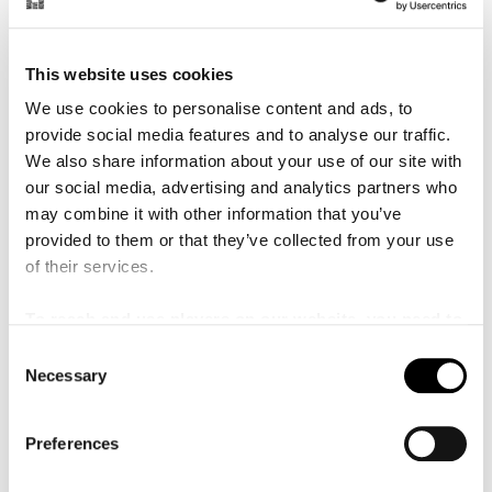
This website uses cookies
We use cookies to personalise content and ads, to
Historik: Vad hände när - och varför?
provide social media features and to analyse our traffic.
Malmö Live är sedan invigningen 2015 en mötesplats där
We also share information about your use of our site with
kulturen står i fokus för både Malmöbor och tillresta
our social media, advertising and analytics partners who
besökare. Här kan du fördjupa dig i de beslut som ledde till
may combine it with other information that you’ve
byggstart och processen till kvarteret öppnade.
provided to them or that they’ve collected from your use
of their services.
Ett hem för Malmö
SymfoniOrkester
To reach and use players on our website, you need to
manage cookies
C
Necessary
o
Den stora konsertsalen, hyllad för sin akustik i
n
världsklass, är hemmaarena för Malmö SymfoniOrkester
s
(MSO) med ett 90-tal musiker från 14 olika länder. Den
Preferences
e
symfoniska och klassiska musiken har en självklar plats
n
och på Malmö Live har orkestern extraordinära