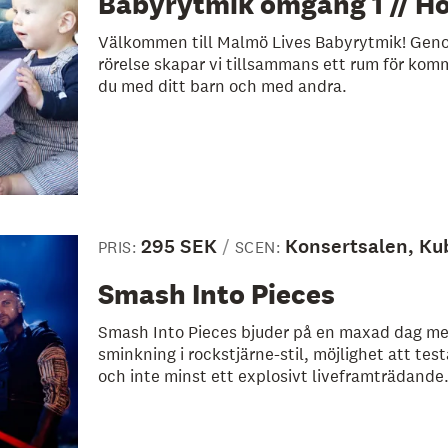
Babyrytmik omgång 1 // H
Välkommen till Malmö Lives Babyrytmik! Geno
rörelse skapar vi tillsammans ett rum för kom
du med ditt barn och med andra.
295 SEK
Konsertsalen, Ku
PRIS:
SCEN:
Smash Into Pieces
Smash Into Pieces bjuder på en maxad dag me
sminkning i rockstjärne-stil, möjlighet att tes
och inte minst ett explosivt liveframträdande