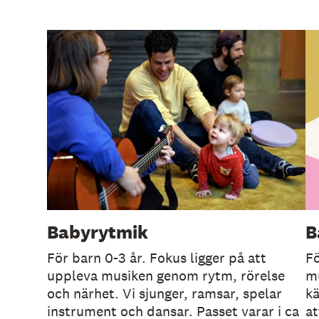
e
h
å
l
l
e
t
Babyrytmik
B
För barn 0-3 år. Fokus ligger på att
Fö
uppleva musiken genom rytm, rörelse
mu
och närhet. Vi sjunger, ramsar, spelar
kä
instrument och dansar. Passet varar i ca
at