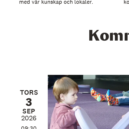
med vår kunskap och lokaler.
k
Komm
TORS
3
SEP
2026
09:30