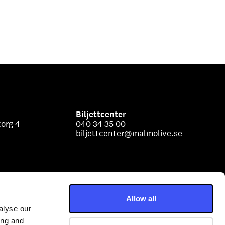
Biljettcenter
org 4
040 34 35 00
biljettcenter@malmolive.se
Allow all
alyse our
ing and