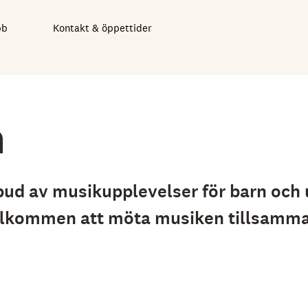
bb
Kontakt & öppettider
a
bud av musikupplevelser för barn och 
 Välkommen att möta musiken tillsamm