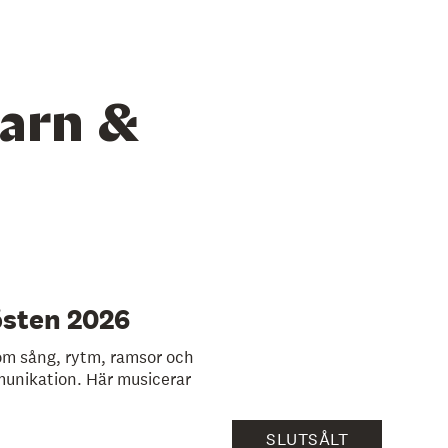
arn &
östen 2026
m sång, rytm, ramsor och
munikation. Här musicerar
SLUTSÅLT