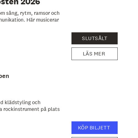
östen 2026
m sång, rytm, ramsor och
munikation. Här musicerar
SLUTSÅLT
LÄS MER
ben
d klädstyling och
ta rockinstrument på plats
.
KÖP BILJETT