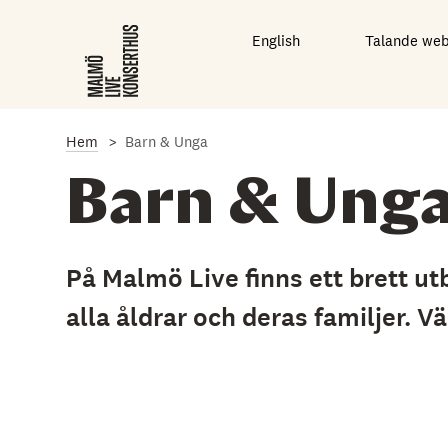
G
å
English
Talande we
t
i
l
l
d
e
Hem
Barn & Unga
t
h
Barn & Ung
u
v
u
d
På Malmö Live finns ett brett ut
s
a
alla åldrar och deras familjer.
k
l
i
g
a
i
n
n