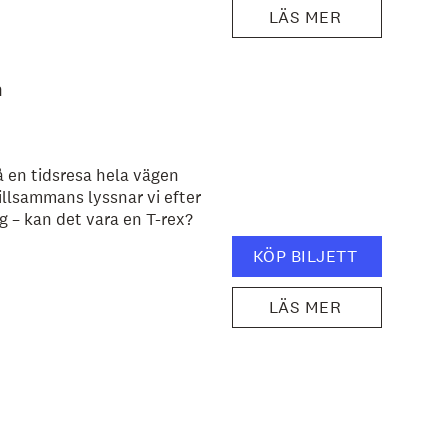
LÄS MER
n
 en tidsresa hela vägen
illsammans lyssnar vi efter
g – kan det vara en T-rex?
KÖP BILJETT
LÄS MER