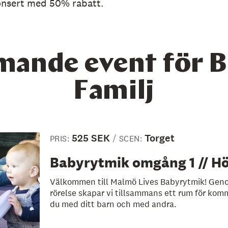
onsert med 50% rabatt.
ande event för B
Familj
525 SEK
Torget
PRIS:
SCEN:
Babyrytmik omgång 1 // H
Välkommen till Malmö Lives Babyrytmik! Geno
rörelse skapar vi tillsammans ett rum för kom
du med ditt barn och med andra.