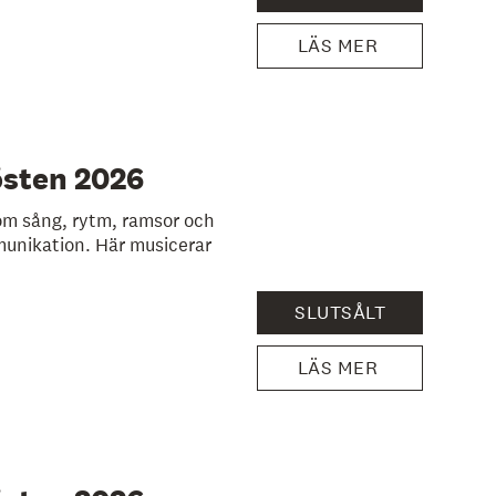
LÄS MER
östen 2026
m sång, rytm, ramsor och
munikation. Här musicerar
SLUTSÅLT
LÄS MER