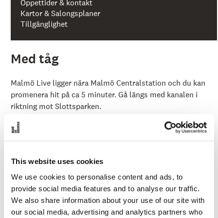
å
Öppettider & kontakt
l
Kartor & Salongsplaner
l
Tillgänglighet
e
t
Med tåg
Malmö Live ligger nära Malmö Centralstation och du kan
promenera hit på ca 5 minuter. Gå längs med kanalen i
riktning mot Slottsparken.
Om du kommer med tåg som stannar vid perronger där
du kan välja utgång Anna Lindhs plats är det ännu
närmre.
This website uses cookies
Med buss
We use cookies to personalise content and ads, to
provide social media features and to analyse our traffic.
Buss 3, 5, 7, 8, 10 och 47 går till Malmö Live Konserthus.
We also share information about your use of our site with
Hållplatsen heter Anna Lindhs plats och resan tar endast
our social media, advertising and analytics partners who
2-3 min från Malmö Centralstation.