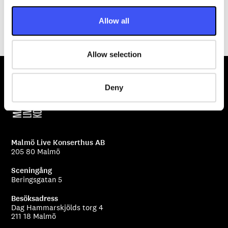
i
o
Allow all
n
Senast uppdaterat: 2025-12-16
Allow selection
Deny
Malmö Live Konserthus AB
205 80 Malmö
Sceningång
Beringsgatan 5
Besöksadress
Dag Hammarskjölds torg 4
211 18 Malmö