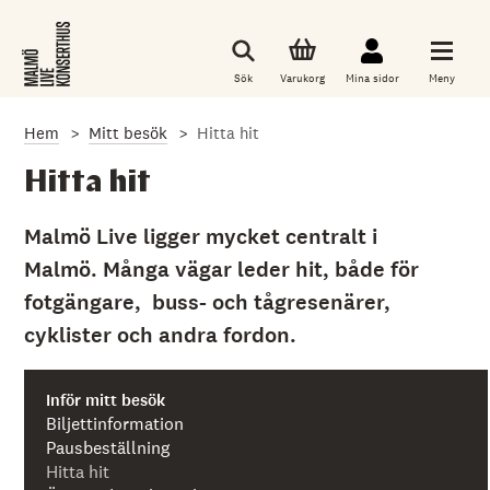
G
å
t
i
Sök
Varukorg
Mina sidor
Meny
l
l
d
Hem
Mitt besök
Hitta hit
e
t
h
Hitta hit
u
v
u
Malmö Live ligger mycket centralt i
d
Malmö. Många vägar leder hit, både för
s
a
fotgängare, buss- och tågresenärer,
k
l
cyklister och andra fordon.
i
g
a
i
Inför mitt besök
n
Biljettinformation
n
Pausbeställning
e
Hitta hit
h