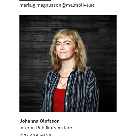
maria.g.magnusson@malmolive.se
Johanna Olofsson
Interim Publikutvecklare
070-438 56 79