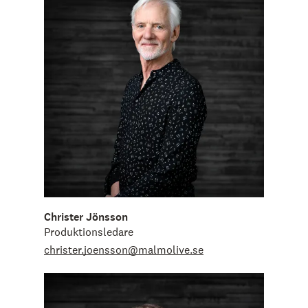
Christer Jönsson
Produktionsledare
christer.joensson@malmolive.se