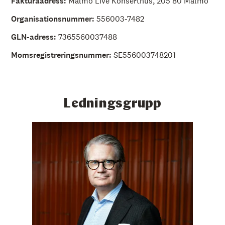
Fakturaadress:
Malmö Live Konserthus, 205 80 Malmö
Organisationsnummer:
556003-7482
GLN-adress:
7365560037488
Momsregistreringsnummer:
SE556003748201
Ledningsgrupp