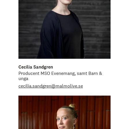
Cecilia Sandgren
Producent MSO Evenemang, samt Barn &
unga
cecilia.sandgren@malmolive.se