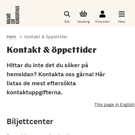
G
å
t
i
Sök
Varukorg
Mina sidor
Meny
l
l
d
Hem
Kontakt & öppettider
e
t
h
Kontakt & öppettider
u
v
u
Hittar du inte det du söker på
d
hemsidan? Kontakta oss gärna! Här
s
a
listas de mest eftersökta
k
l
kontaktuppgifterna.
i
g
This page in English
a
i
n
Biljettcenter
n
e
h