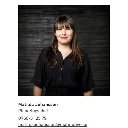
Matilda Johansson
Planeringschef
0768-51 25 79
matilda.johansson@malmolive.se