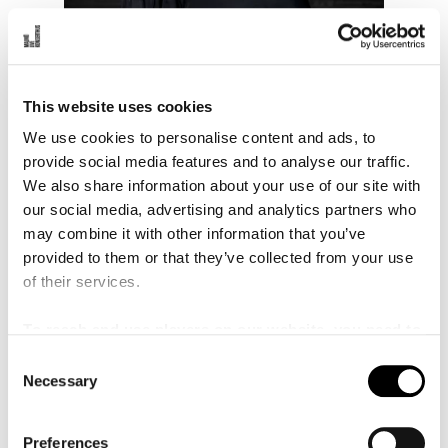
This website uses cookies
Jessica Augustsson
Interim Bistrochef
We use cookies to personalise content and ads, to
jessica.augustsson@malmolive.se
provide social media features and to analyse our traffic.
We also share information about your use of our site with
our social media, advertising and analytics partners who
may combine it with other information that you’ve
provided to them or that they’ve collected from your use
Program
of their services.
To reach and use players on our website, you need to
manage cookies
C
Necessary
o
n
s
Preferences