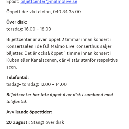
å
Epost:
biljettcenter@malmolive.se
l
l
Öppettider via telefon, 040 34 35 00
e
t
Över disk:
torsdag: 16.00 – 18.00
Biljettcenter är även öppet 2 timmar innan konsert i
Konsertsalen i de fall Malmö Live Konserthus säljer
biljetter. Det är också öppet 1 timme innan konsert i
Kuben eller Kanalscenen, där vi står utanför respektive
scen.
Telefontid:
tisdag– torsdag: 12.00 – 14.00
Biljettcenter har
inte
öppet över disk i samband med
telefontid.
Avvikande öppettider:
20 augusti:
Stängt över disk