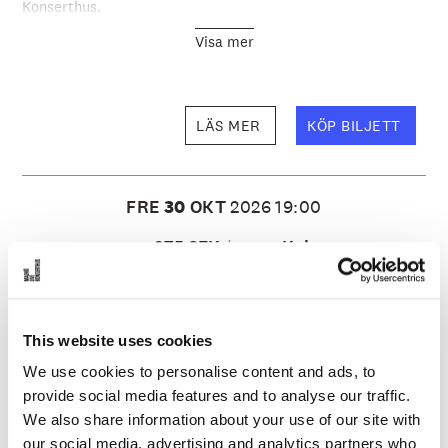
Konserthus.
Visa mer
LÄS MER
KÖP BILJETT
FRE
30
OKT
2026
19:00
275 SEK
Kuben
PRIS:
SCEN:
En kväll med Shan Atci
Shan levererar träffsäker humor, hög energi och personliga
This website uses cookies
berättelser som berör och underhåller. Hans unika
publiksnack gör varje kväll levande – där publiken inte bara
We use cookies to personalise content and ads, to
tittar, utan blir en del av själva föreställningen.
provide social media features and to analyse our traffic.
Visa mer
We also share information about your use of our site with
our social media, advertising and analytics partners who