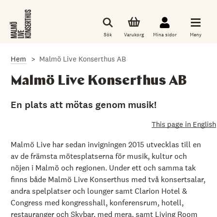
G
å
t
i
Sök
Varukorg
Mina sidor
Meny
l
l
d
Hem
Malmö Live Konserthus AB
e
t
h
Malmö Live Konserthus AB
u
v
u
En plats att mötas genom musik!
d
s
This page in English
a
k
l
Malmö Live har sedan invigningen 2015 utvecklas till en
i
av de främsta mötesplatserna för musik, kultur och
g
nöjen i Malmö och regionen. Under ett och samma tak
a
i
finns både Malmö Live Konserthus med två konsertsalar,
n
andra spelplatser och lounger samt Clarion Hotel &
n
e
Congress med kongresshall, konferensrum, hotell,
h
restauranger och Skybar, med mera, samt Living Room