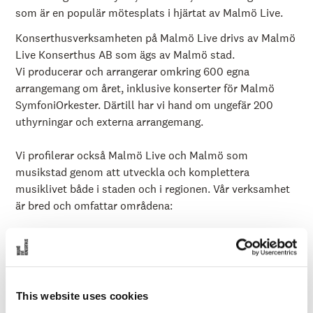
å
som är en populär mötesplats i hjärtat av Malmö Live.
l
l
e
Konserthusverksamheten på Malmö Live drivs av Malmö
t
Live Konserthus AB som ägs av Malmö stad.
Vi producerar och arrangerar omkring 600 egna
arrangemang om året, inklusive konserter för Malmö
SymfoniOrkester. Därtill har vi hand om ungefär 200
uthyrningar och externa arrangemang.
Vi profilerar också Malmö Live och Malmö som
musikstad genom att utveckla och komplettera
musiklivet både i staden och i regionen. Vår verksamhet
är bred och omfattar områdena:
Arrangemang och konsert
Malmö SymfoniOrkester
Mötesplatsen Malmö Live
Kulturpolitiskt program
This website uses cookies
Uthyrning av lokaler och ytor till externa aktörer