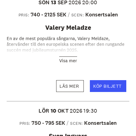
SÖN
13
SEP
2026
20:00
740 - 2125 SEK
Konsertsalen
PRIS:
SCEN:
Valery Meladze
En av de mest populära sångarna, Valery Meldaze,
återvänder till den europeiska scenen efter den rungande
succén med jubileumsturnén 2025.
Visa mer
LÄS MER
KÖP BILJETT
LÖR
10
OKT
2026
19:30
750 - 795 SEK
Konsertsalen
PRIS:
SCEN:
Sven Ingvars