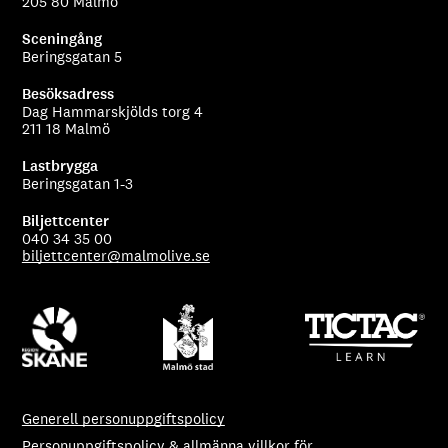
205 80 Malmö
Sceningång
Beringsgatan 5
Besöksadress
Dag Hammarskjölds torg 4
211 18 Malmö
Lastbrygga
Beringsgatan 1-3
Biljettcenter
040 34 35 00
biljettcenter@malmolive.se
Generell personuppgiftspolicy
Personuppgiftspolicy & allmänna villkor för