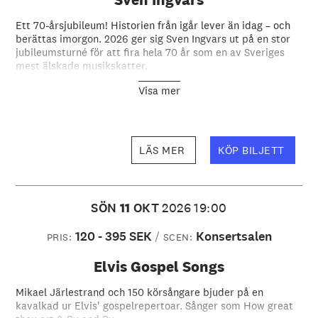
Ett 70-årsjubileum! Historien från igår lever än idag – och
berättas imorgon. 2026 ger sig Sven Ingvars ut på en stor
jubileumsturné för att fira hela 70 år som en av Sveriges
mest älskade musikskatter.
Visa mer
LÄS MER
KÖP BILJETT
SÖN
11
OKT
2026
19:00
120 - 395 SEK
Konsertsalen
PRIS:
SCEN:
Elvis Gospel Songs
Mikael Järlestrand och 150 körsångare bjuder på en
kavalkad ur Elvis' gospelrepertoar. Sånger som How great