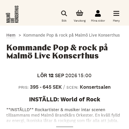
G
å
t
i
Sök
Varukorg
Mina sidor
Meny
l
l
d
Hem
Kommande Pop & rock på Malmö Live Konserthus
e
t
h
Kommande Pop & rock på
u
Malmö Live Konserthus
v
u
d
s
LÖR
12
SEP
2026
15:00
a
k
l
395 - 645 SEK
Konsertsalen
PRIS:
SCEN:
i
g
INSTÄLLD: World of Rock
a
i
**INSTÄLLD** Rockartister & musiker intar scenen
n
n
tillsammans med Malmö Brandkårs Orkester. En kväll fylld
e
av energi, ikoniska låtar & rockgung som får alla att jubla.
h