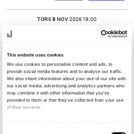
TORS
5
NOV
2026
19:00
295 SEK
Kuben
PRIS:
SCEN:
waterbaby
Redan fyra år efter genomslaget i Sverige har
This website uses cookies
Stockholmsbaserade waterbaby nått en internationell
We use cookies to personalise content and ads, to
publik med sin själfulla stämma och sin fusion av soul, pop
och folk.
provide social media features and to analyse our traffic.
We also share information about your use of our site with
Visa mer
our social media, advertising and analytics partners who
may combine it with other information that you’ve
provided to them or that they’ve collected from your use
LÄS MER
KÖP BILJETT
of their services.
To reach and use players on our website, you need to
manage cookies
FRE
4
DEC
2026
19:00
C