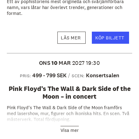
Ett av pophistoriens mest originella och svårjämförbara
namn, vars låtar har överlevt trender, generationer och
format.
LÄS MER
KÖP BILJETT
ONS
10
MAR
2027
19:30
499 - 799 SEK
Konsertsalen
PRIS:
SCEN:
Pink Floyd’s The Wall & Dark Side of the
Moon – in concert
Pink Floyd's The Wall & Dark Side of the Moon framförs
med lasershow, mur, figurer och ikoniska hits. En scen. Två
mästerverk. Total fördjupning.
Visa mer