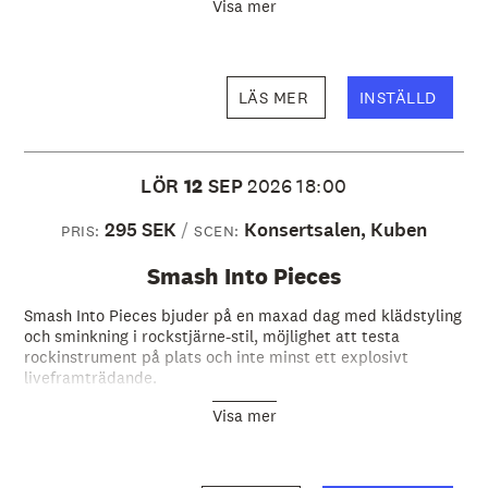
å
Visa mer
l
l
e
t
LÄS MER
INSTÄLLD
LÖR
12
SEP
2026
18:00
295 SEK
Konsertsalen, Kuben
PRIS:
SCEN:
Smash Into Pieces
Smash Into Pieces bjuder på en maxad dag med klädstyling
och sminkning i rockstjärne-stil, möjlighet att testa
rockinstrument på plats och inte minst ett explosivt
liveframträdande.
Visa mer