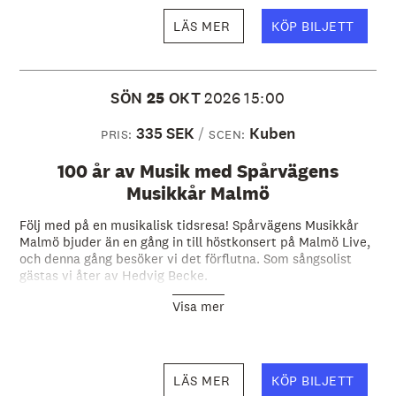
LÄS MER
KÖP BILJETT
SÖN
25
OKT
2026
15:00
335 SEK
Kuben
PRIS:
SCEN:
100 år av Musik med Spårvägens
Musikkår Malmö
Följ med på en musikalisk tidsresa! Spårvägens Musikkår
Malmö bjuder än en gång in till höstkonsert på Malmö Live,
och denna gång besöker vi det förflutna. Som sångsolist
gästas vi åter av Hedvig Becke.
Visa mer
LÄS MER
KÖP BILJETT