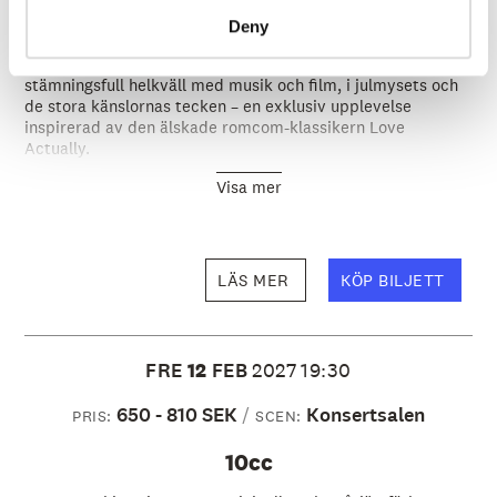
Love Actually
Deny
När decembermörkret sänker sig bjuder vi in till en
stämningsfull helkväll med musik och film, i julmysets och
de stora känslornas tecken – en exklusiv upplevelse
inspirerad av den älskade romcom-klassikern Love
Actually.
Visa mer
LÄS MER
KÖP BILJETT
FRE
12
FEB
2027
19:30
650 - 810 SEK
Konsertsalen
PRIS:
SCEN:
10cc