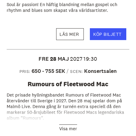
Soul är passion! En häftig blandning mellan gospel och
rhythm and blues som skapat våra världsartister.
LÄS MER
KÖP BILJETT
FRE
28
MAJ
2027
19:30
650 - 755 SEK
Konsertsalen
PRIS:
SCEN:
Rumours of Fleetwood Mac
Det prisade hyllningsbandet Rumours of Fleetwood Mac
återvänder till Sverige i 2027. Den 28 maj spelar dom på
Malmö Live. Denna gång är turnén extra speciell då den
markerar 50-årsjubileet för Fleetwood Macs legendariska
album ”Rumours”.
Visa mer