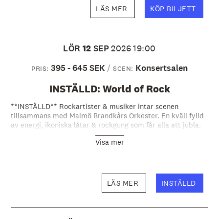
LÄS MER
KÖP BILJETT
LÖR
12
SEP
2026
19:00
395 - 645 SEK
Konsertsalen
PRIS:
SCEN:
INSTÄLLD: World of Rock
**INSTÄLLD** Rockartister & musiker intar scenen
tillsammans med Malmö Brandkårs Orkester. En kväll fylld
av energi, ikoniska låtar & rockgung som får alla att jubla.
Visa mer
LÄS MER
INSTÄLLD