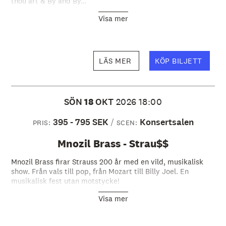
thou art & By and By…
Visa mer
LÄS MER
KÖP BILJETT
SÖN
18
OKT
2026
18:00
395 - 795 SEK
Konsertsalen
PRIS:
SCEN:
Mnozil Brass - Strau$$
Mnozil Brass firar Strauss 200 år med en vild, musikalisk
show. Från vals till pop, från Mozart till Billy Joel. En
musikalisk fest utan motstycke!
Visa mer