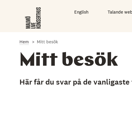
G
å
English
Talande we
t
i
l
l
d
e
Hem
Mitt besök
t
h
Mitt besök
u
v
u
d
Här får du svar på de vanligaste
s
a
k
l
i
g
a
i
n
n