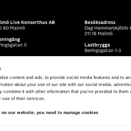
lmö Live Konserthus AB
Besöksadress
5 80 Malmö
Dag Hammarskjölds t
211 18 Malmö
eningång
ringsgatan 5
Lastbrygga
Beringsgatan 1-3
s
ise content and ads, to provide social media features and to an
rmation about your use of our site with our social media, advertis
 combine it with other information that you’ve provided to them o
 use of their services.
s on our website, you need to manage cookies
icy & allmänna villkor för biljettköp
Om cookies