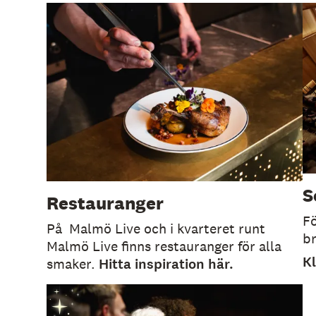
S
Restauranger
Fö
På Malmö Live och i kvarteret runt
br
Malmö Live finns restauranger för alla
Kl
smaker.
Hitta inspiration här.