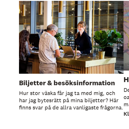
e
h
å
l
l
e
t
H
Biljetter & besöksinformation
De
Hur stor väska får jag ta med mig, och
oa
har jag bytesrätt på mina biljetter? Här
m
finns svar på de allra vanligaste frågorna.
Kl