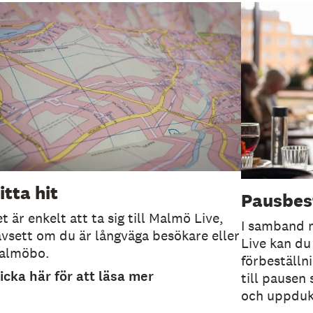
itta hit
Pausbes
t är enkelt att ta sig till Malmö Live,
I samband
vsett om du är långväga besökare eller
Live kan du
almöbo.
förbeställn
icka här för att läsa mer
till pausen 
och uppduk