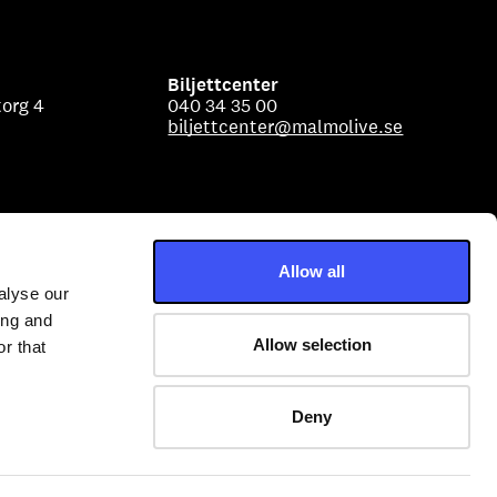
Biljettcenter
org 4
040 34 35 00
biljettcenter@malmolive.se
Allow all
alyse our
ing and
Allow selection
r that
Deny
Malmö Live Konserthus