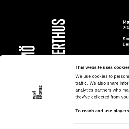
Ma
20
Sc
Be
This website uses cookie
We use cookies to personal
traffic. We also share info
analytics partners who may
they’ve collected from your
To reach and use player
Generell personuppgiftspolicy
Personuppgiftspol
Tillgänglighetsredogörelse
Pressrum