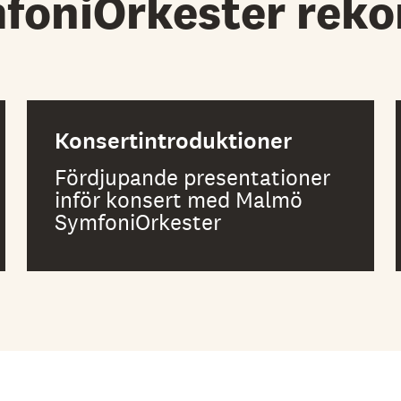
foniOrkester rek
Konsertintroduktioner
Fördjupande presentationer
inför konsert med Malmö
SymfoniOrkester