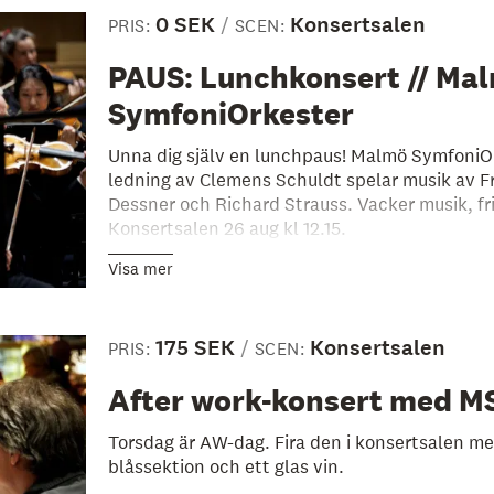
0 SEK
Konsertsalen
PRIS:
SCEN:
PAUS: Lunchkonsert // Ma
SymfoniOrkester
Unna dig själv en lunchpaus! Malmö SymfoniO
ledning av Clemens Schuldt spelar musik av F
Dessner och Richard Strauss. Vacker musik, fri 
Konsertsalen 26 aug kl 12.15.
Visa mer
175 SEK
Konsertsalen
PRIS:
SCEN:
After work-konsert med M
Torsdag är AW-dag. Fira den i konsertsalen 
blåssektion och ett glas vin.