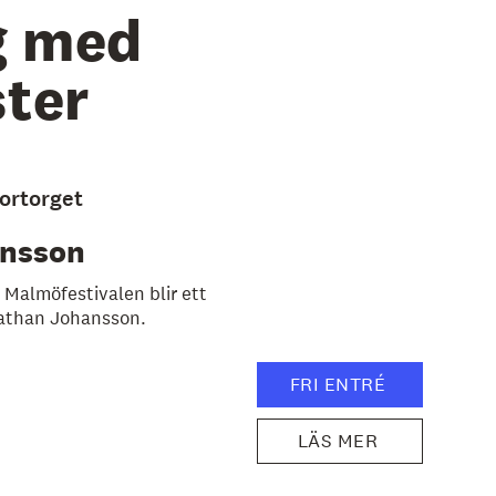
g med
ter
ortorget
ansson
Malmöfestivalen blir ett
athan Johansson.
FRI ENTRÉ
LÄS MER