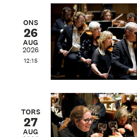
ONS
26
AUG
2026
12:15
TORS
27
AUG