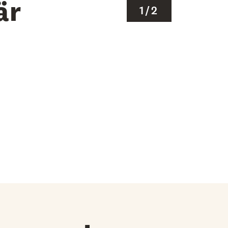
är
1
/
2