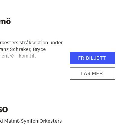
lmö
rkesters stråksektion under
ranz Schreker, Bryce
entré – kom till
FRIBILJETT
LÄS MER
SO
med Malmö SymfoniOrkesters