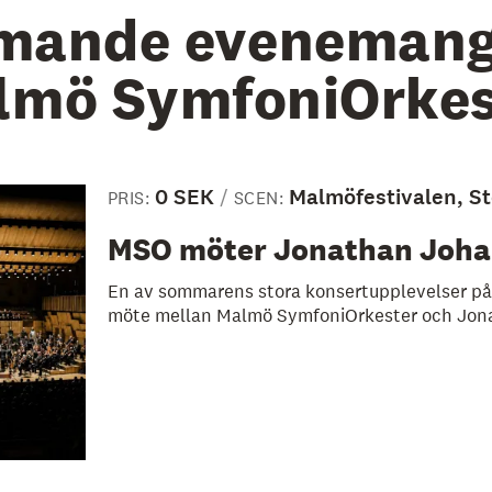
ande eveneman
lmö SymfoniOrkes
0 SEK
Malmöfestivalen, St
PRIS:
SCEN:
MSO möter Jonathan Joh
En av sommarens stora konsertupplevelser på 
möte mellan Malmö SymfoniOrkester och Jon