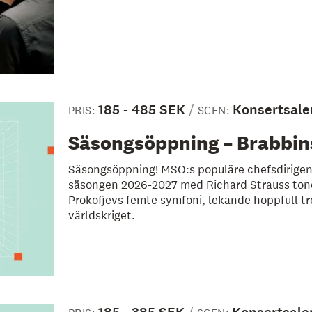
185 - 485 SEK
Konsertsale
PRIS:
SCEN:
Säsongsöppning – Brabbins
Säsongsöppning! MSO:s populäre chefsdirigen
säsongen 2026-2027 med Richard Strauss ton
Prokofjevs femte symfoni, lekande hoppfull t
världskriget.