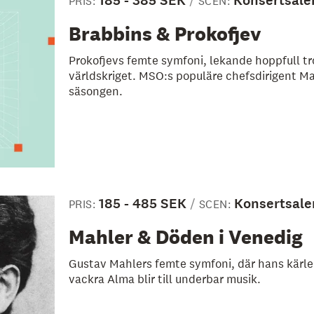
185 - 385 SEK
Konsertsale
PRIS:
SCEN:
Brabbins & Prokofjev
Prokofjevs femte symfoni, lekande hoppfull t
världskriget. MSO:s populäre chefsdirigent Ma
säsongen.
185 - 485 SEK
Konsertsale
PRIS:
SCEN:
Mahler & Döden i Venedig
Gustav Mahlers femte symfoni, där hans kärle
vackra Alma blir till underbar musik.