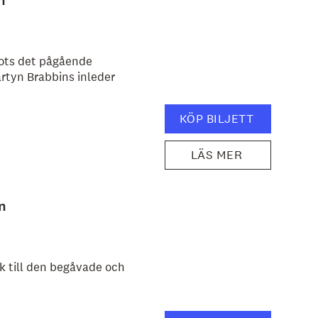
n
rots det pågående
rtyn Brabbins inleder
KÖP BILJETT
LÄS MER
n
k till den begåvade och