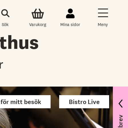
Sök
Varukorg
Mina sidor
Meny
thus
r
nför mitt besök
Bistro Live