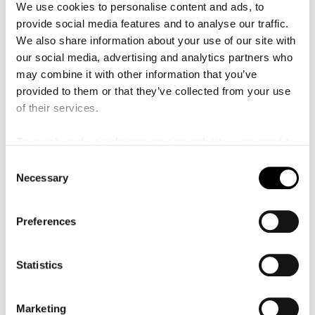
We use cookies to personalise content and ads, to
körer, fyra sångare och Malmö SymfoniOrkester, alla under
provide social media features and to analyse our traffic.
ledning av chefsdirigent Martyn Brabbins.
We also share information about your use of our site with
Visa mer
our social media, advertising and analytics partners who
may combine it with other information that you’ve
provided to them or that they’ve collected from your use
LÄS MER
of their services.
To reach and use players on our website, you need to
manage cookies
C
12 november 2026
185–485 SEK
Necessary
DATE:
PRIS:
o
Konsertsalen
SCEN:
n
s
Vinterdrömmar
Preferences
e
n
Följ med MSO och dirigenten Ariane Matiakh in i sagolika
drömvärldar, skapade av tonsättarna Lili Boulanger,
t
Statistics
Antonín Dvořák och Pjotr Tjajkovskij.
S
e
Visa mer
Marketing