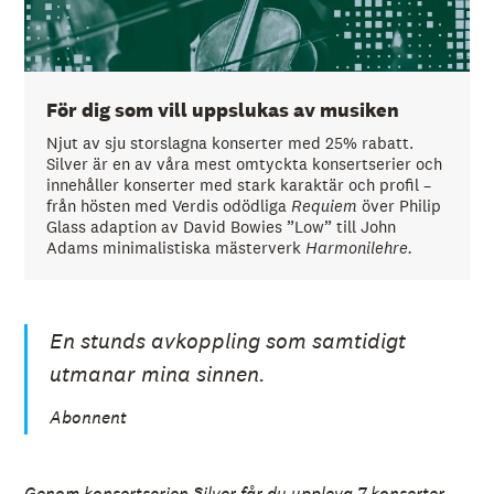
För dig som vill uppslukas av musiken
Njut av sju storslagna konserter med 25% rabatt.
Silver är en av våra mest omtyckta konsertserier och
innehåller konserter med stark karaktär och profil –
från hösten med Verdis odödliga
Requiem
över Philip
Glass adaption av David Bowies ”Low” till John
Adams minimalistiska mästerverk
Harmonilehre.
En stunds avkoppling som samtidigt
utmanar mina sinnen.
Abonnent
Genom konsertserien Silver får du uppleva 7 konserter,