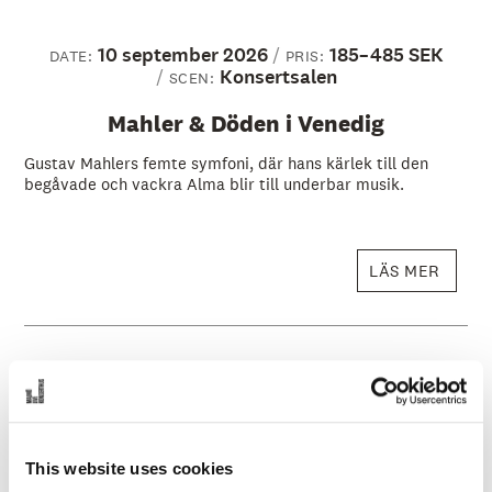
10 september 2026
185–485 SEK
DATE:
PRIS:
Konsertsalen
SCEN:
Mahler & Döden i Venedig
Gustav Mahlers femte symfoni, där hans kärlek till den
begåvade och vackra Alma blir till underbar musik.
LÄS MER
29–30 oktober 2026
185–485 SEK
DATE:
PRIS:
Konsertsalen
SCEN:
Verdis Requiem
This website uses cookies
Giuseppe Verdis oerhört storslagna mästerverk med dubbla