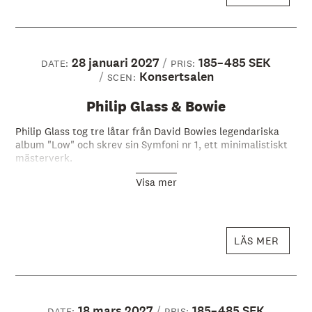
28 januari 2027
185–485 SEK
DATE:
PRIS:
Konsertsalen
SCEN:
Philip Glass & Bowie
Philip Glass tog tre låtar från David Bowies legendariska
album "Low" och skrev sin Symfoni nr 1, ett minimalistiskt
mästerverk.
Visa mer
LÄS MER
18 mars 2027
185–485 SEK
DATE:
PRIS: