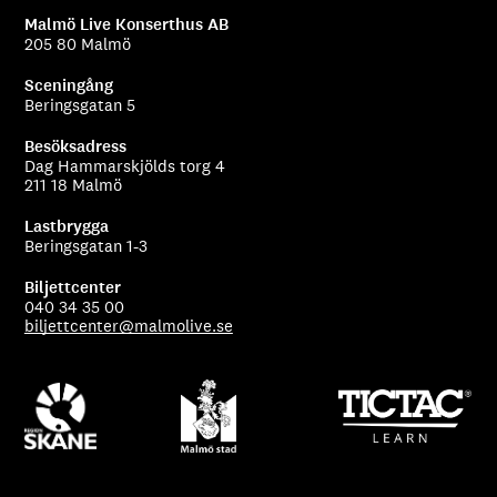
Malmö Live Konserthus AB
205 80 Malmö
Sceningång
Beringsgatan 5
Besöksadress
Dag Hammarskjölds torg 4
211 18 Malmö
Lastbrygga
Beringsgatan 1-3
Biljettcenter
040 34 35 00
biljettcenter@malmolive.se