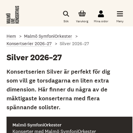
G
å
t
i
Sök
Varukorg
Mina sidor
Meny
l
l
d
Hem
Malmö SymfoniOrkester
e
t
Konsertserier 2026–27
Silver 2026–27
h
u
Silver 2026–27
v
u
d
Konsertserien Silver är perfekt för dig
s
a
som vill ge torsdagarna en liten extra
k
l
dimension. Här finner du några av de
i
mäktigaste konserterna med flera
g
a
spännande solister.
i
n
n
e
Malmö SymfoniOrkester
h
Konserter med Malmö SymfoniOrkester