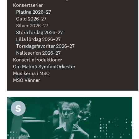
å
Konsertserier
l
l
Platina 2026–27
e
Guld 2026–27
t
Silver 2026–27
Stora lördag 2026–27
Lilla lördag 2026–27
Torsdagsfavoriter 2026–27
Nalleserien 2026–27
Konsertintroduktioner
Om Malmö SymfoniOrkester
Musikerna i MSO
MSO Vänner