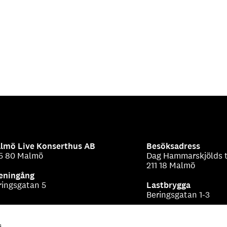
lmö Live Konserthus AB
Besöksadress
5 80 Malmö
Dag Hammarskjölds t
211 18 Malmö
eningång
ringsgatan 5
Lastbrygga
Beringsgatan 1-3
s