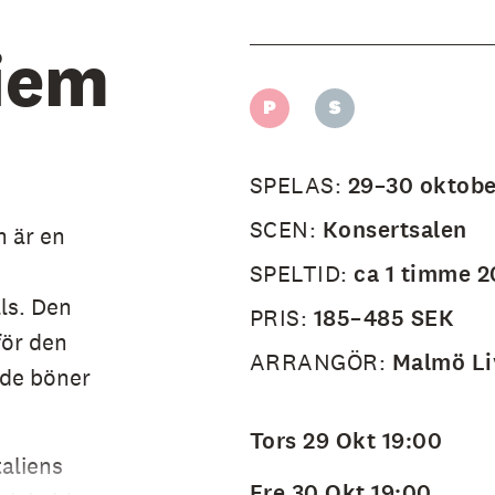
iem
SPELAS:
29–30 oktobe
SCEN:
Konsertsalen
m är en
SPELTID:
ca 1 timme 2
lls. Den
PRIS:
185–485 SEK
för den
ARRANGÖR:
Malmö Li
nde böner
Tors 29 Okt 19:00
taliens
Fre 30 Okt 19:00