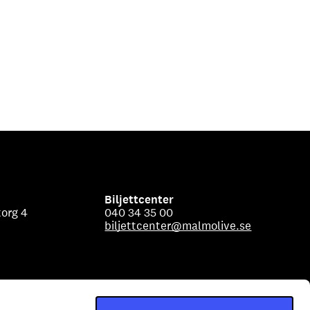
Biljettcenter
org 4
040 34 35 00
biljettcenter@malmolive.se