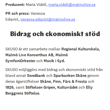
Producent:
Maria Videll,
maria.videll@malmolive.se
PR och press:
Vanessa
Edqvist,
v
anessa.edqvist@malmolive.se
Bidrag och ekonomiskt stöd
SKUSO är ett samarbete mellan
Regional Kulturskola,
Malmö Live Konserthus AB, Malmö
SymfoniOrkester
och
Musik i Syd.
SKUSO möjliggörs med bidrag och ekonomiskt stöd från
bland annat
Swedbank
och
Sparbanken Skåne
genom
deras ägarstiftelser
Skåne, Finn, Färs & Frosta
och
1826,
samt
Stiftelsen Gripen, Kulturrådet
och
Elly
Berggrens Stiftelse.