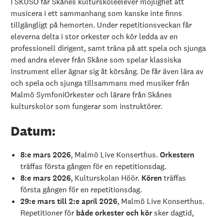
I SKUSO får Skånes kulturskoleelever möjlighet att
musicera i ett sammanhang som kanske inte finns
tillgängligt på hemorten. Under repetitionsveckan får
eleverna delta i stor orkester och kör ledda av en
professionell dirigent, samt träna på att spela och sjunga
med andra elever från Skåne som spelar klassiska
instrument eller ägnar sig åt körsång. De får även lära av
och spela och sjunga tillsammans med musiker från
Malmö SymfoniOrkester och lärare från Skånes
kulturskolor som fungerar som instruktörer.
Datum:
8:e mars 2026
, Malmö Live Konserthus.
Orkestern
träffas första gången för en repetitionsdag.
8:e mars 2026
, Kulturskolan Höör.
Kören
träffas
första gången för en repetitionsdag.
29:e mars till 2:e april 2026
, Malmö Live Konserthus.
Repetitioner för
både orkester och kör
sker dagtid,