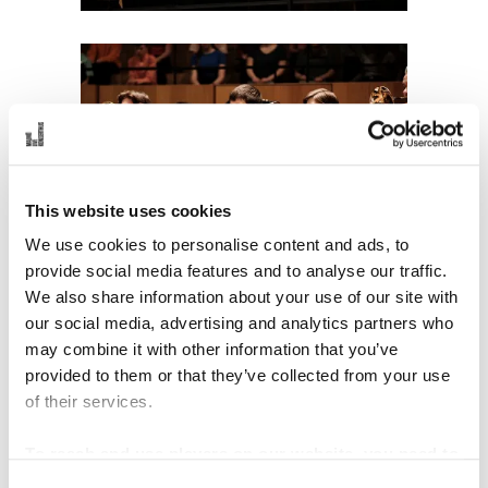
This website uses cookies
We use cookies to personalise content and ads, to
provide social media features and to analyse our traffic.
We also share information about your use of our site with
our social media, advertising and analytics partners who
may combine it with other information that you’ve
provided to them or that they’ve collected from your use
of their services.
To reach and use players on our website, you need to
manage cookies
C