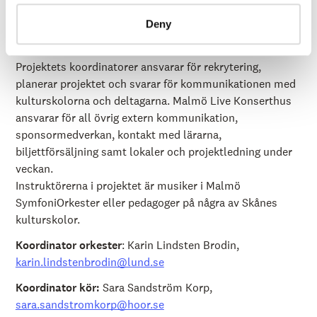
Regional Kulturskola,
Musik i Syd samt
Deny
Malmö SymfoniOrkester och Malmö Live.
Projektets koordinatorer ansvarar för rekrytering,
planerar projektet och svarar för kommunikationen med
kulturskolorna och deltagarna. Malmö Live Konserthus
ansvarar för all övrig extern kommunikation,
sponsormedverkan, kontakt med lärarna,
biljettförsäljning samt lokaler och projektledning under
veckan.
Instruktörerna i projektet är musiker i Malmö
SymfoniOrkester eller pedagoger på några av Skånes
kulturskolor.
Koordinator orkester
: Karin Lindsten Brodin,
karin.lindstenbrodin@lund.se
Koordinator kör:
Sara Sandström Korp,
sara.sandstromkorp@hoor.se