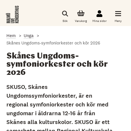
G
å
t
i
Sök
Varukorg
Mina sidor
Meny
l
l
d
Hem
Unga
e
t
Skånes Ungdoms-symfoniorkester och kör 2026
h
u
Skånes Ungdoms-
v
u
symfoniorkester och kör
d
2026
s
a
k
SKUSO, Skånes
l
i
Ungdomssymfoniorkester, är en
g
a
regional symfoniorkester och kör med
i
n
ungdomar i åldrarna 12-16 år från
n
Skånes alla kulturskolor. SKUSO är ett
e
h
samarbete mellan Regional Kulturskola