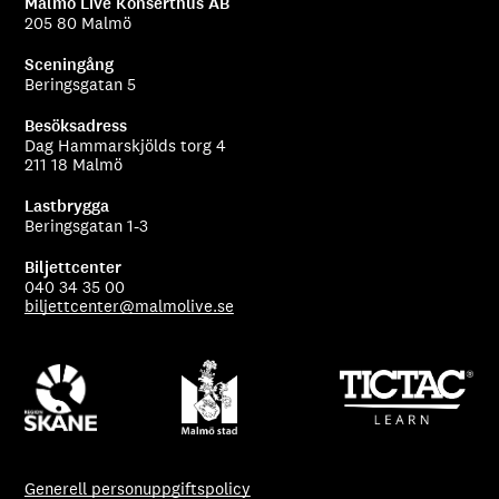
Malmö Live Konserthus AB
205 80 Malmö
Sceningång
Beringsgatan 5
Besöksadress
Dag Hammarskjölds torg 4
211 18 Malmö
Lastbrygga
Beringsgatan 1-3
Biljettcenter
040 34 35 00
biljettcenter@malmolive.se
Generell personuppgiftspolicy