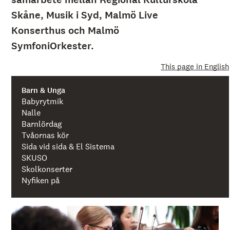
å
l
Skåne, Musik i Syd, Malmö Live
l
e
Konserthus och Malmö
t
SymfoniOrkester.
This page in English
Barn & Unga
Babyrytmik
Nalle
Barnlördag
Tvåornas kör
Sida vid sida & El Sistema
SKUSO
Skolkonserter
Nyfiken på