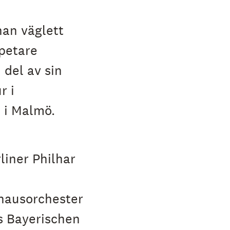
an väglett
petare
 del av sin
r i
 i Malmö.
liner Philhar
hausorchester
s Bayerischen