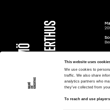
Ma
20
Sc
Be
This website uses cookie
We use cookies to personal
traffic. We also share info
analytics partners who may
they’ve collected from your
To reach and use player
Generell personuppgiftspolicy
Personuppgiftspol
Tillgänglighetsredogörelse
Pressrum