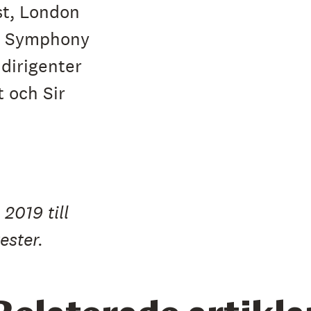
t, London
n Symphony
dirigenter
 och Sir
019 till
ester.