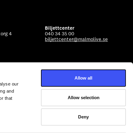
Biljettcenter
org 4
040 34 35 00
biljettcenter@malmolive.se
Allow all
alyse our
ing and
Allow selection
r that
Deny
Malmö Live Konserthus