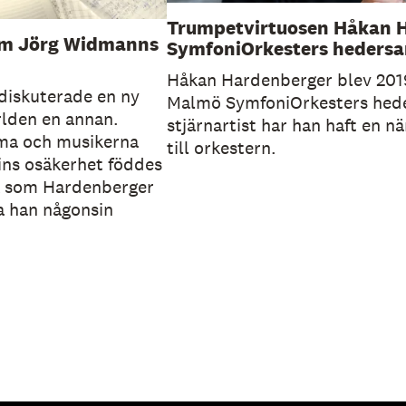
Trumpetvirtuosen Håkan 
om Jörg Widmanns
SymfoniOrkesters hedersar
Håkan Hardenberger blev 2019 
diskuterade en ny
Malmö SymfoniOrkesters hede
lden en annan.
stjärnartist har han haft en nä
ma och musikerna
till orkestern.
ins osäkerhet föddes
rk som Hardenberger
a han någonsin