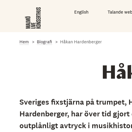
G
å
English
Talande we
t
i
l
l
d
e
Hem
Biografi
Håkan Hardenberger
t
h
u
v
Hå
u
d
s
a
k
l
Sveriges fixstjärna på trumpet,
i
g
Hardenberger, har över tid gjort 
a
i
outplånligt avtryck i musikhisto
n
n