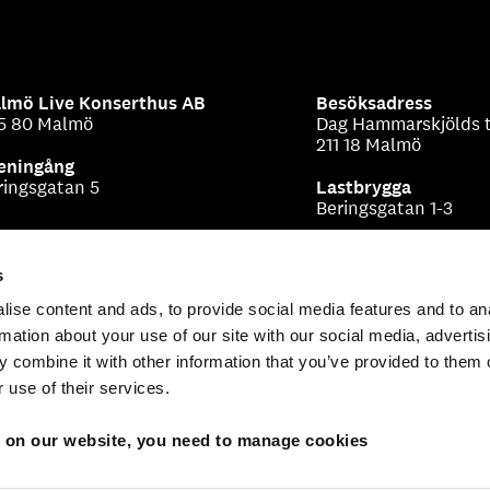
lmö Live Konserthus AB
Besöksadress
5 80 Malmö
Dag Hammarskjölds t
211 18 Malmö
eningång
ringsgatan 5
Lastbrygga
Beringsgatan 1-3
s
ise content and ads, to provide social media features and to an
rmation about your use of our site with our social media, advertis
 combine it with other information that you’ve provided to them o
 use of their services.
s on our website, you need to manage cookies
icy & allmänna villkor för biljettköp
Om cookies