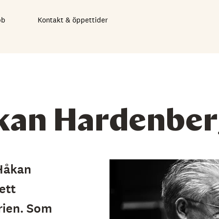
bb
Kontakt & öppettider
kan Hardenber
 Håkan
ett
rien. Som