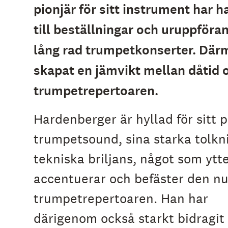
pionjär för sitt instrument har 
e
h
till beställningar och uruppföra
å
l
l
lång rad trumpetkonserter. Där
e
t
skapat en jämvikt mellan dåtid o
trumpetrepertoaren.
Hardenberger är hyllad för sitt 
trumpetsound, sina starka tolkn
tekniska briljans, något som ytte
accentuerar och befäster den nu
trumpetrepertoaren. Han har
därigenom också starkt bidragit t