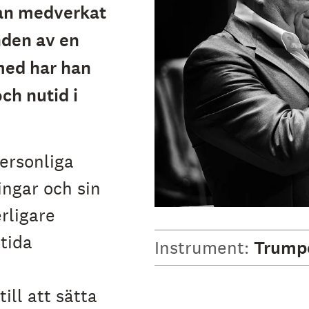
han medverkat
nden av en
med har han
ch nutid i
personliga
ingar och sin
rligare
tida
Instrument:
Trump
ill att sätta