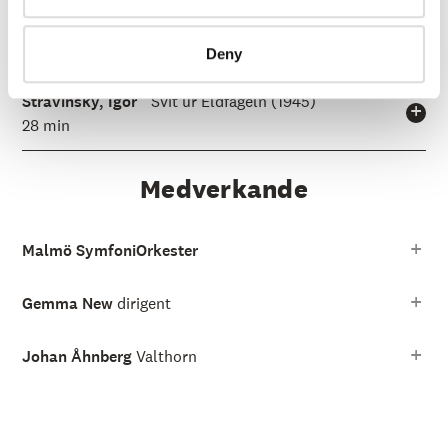
25 min
Paus
Deny
Stravinsky, Igor
Svit ur Eldfågeln (1945)
28 min
Medverkande
Malmö SymfoniOrkester
Gemma New
dirigent
Johan Åhnberg
Valthorn