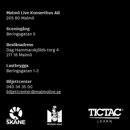
Malmö Live Konserthus AB
205 80 Malmö
Sceningång
Beringsgatan 5
Besöksadress
Dag Hammarskjölds torg 4
211 18 Malmö
Lastbrygga
Beringsgatan 1-3
Biljettcenter
040 34 35 00
biljettcenter@malmolive.se