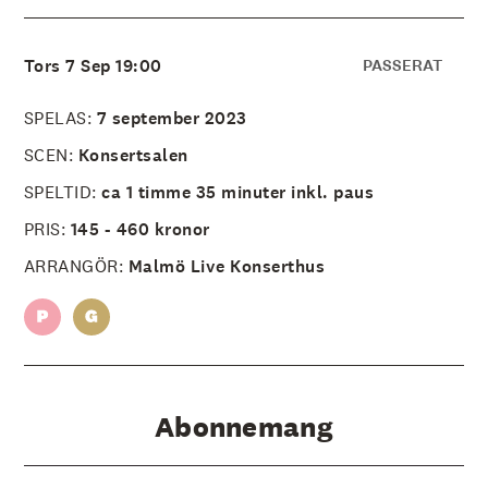
å
l
l
e
Tors 7 Sep 19:00
PASSERAT
t
SPELAS:
7 september 2023
SCEN:
Konsertsalen
SPELTID:
ca 1 timme 35 minuter inkl. paus
PRIS:
145 - 460 kronor
ARRANGÖR:
Malmö Live Konserthus
Abonnemang