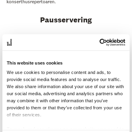
konserthusrepertoaren.
Pausservering
Information om mat- och dryckesbokningar till din
konsert publiceras löpande. Klicka gärna på knappen
nedan för att läsa mer!
This website uses cookies
TILL SIDAN OM PAUSSERVERING
We use cookies to personalise content and ads, to
provide social media features and to analyse our traffic.
Avkoppling- &
We also share information about your use of our site with
meditationsplatser
our social media, advertising and analytics partners who
may combine it with other information that you’ve
provided to them or that they’ve collected from your use
På Malmö SymfoniOrkesters ordinarie konserter har det
of their services.
skapats ett antal avkopplingsplatser där du som
besökare får möjlighet att vila, meditera, sova eller bara
To reach and use players on our website, you need to