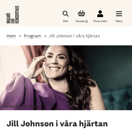
G
å
t
i
Sök
Varukorg
Mina sidor
Meny
l
l
d
Hem
Program
Jill Johnson i våra hjärtan
e
t
h
u
v
u
d
s
a
k
l
i
g
a
Richard L Eriksson
i
n
n
Jill Johnson i våra hjärtan
e
h