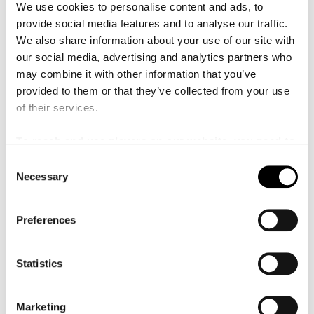
We use cookies to personalise content and ads, to
provide social media features and to analyse our traffic.
Medverkande
We also share information about your use of our site with
our social media, advertising and analytics partners who
may combine it with other information that you’ve
Jill Johnson
Artist
provided to them or that they’ve collected from your use
of their services.
Anders Berglund
To reach and use players on our website, you need to
Malmö SymfoniOrkester
manage cookies
C
Necessary
o
n
s
Preferences
e
n
t
Statistics
S
e
Marketing
l