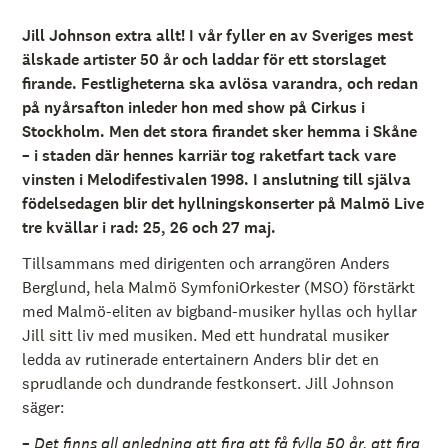
Jill Johnson extra allt! I vår fyller en av Sveriges mest
älskade artister 50 år och laddar för ett storslaget
firande. Festligheterna ska avlösa varandra, och redan
på nyårsafton inleder hon med show på Cirkus i
Stockholm. Men det stora firandet sker hemma i Skåne
– i staden där hennes karriär tog raketfart tack vare
vinsten i Melodifestivalen 1998.
I anslutning till själva
födelsedagen blir det hyllningskonserter på Malmö Live
tre kvällar i rad: 25, 26 och 27 maj.
Tillsammans med
dirigenten och arrangören
Anders
Berglund, hela Malmö SymfoniOrkester (MSO) förstärkt
med
Malmö-eliten av bigband-musiker
hyllas och hyllar
Jill sitt liv med musiken. Med ett hundratal musiker
ledda av rutinerade entertainern Anders blir det en
sprudlande och dundrande festkonsert. Jill Johnson
säger:
– Det finns all anledning att fira att få fylla 50 år, att fira