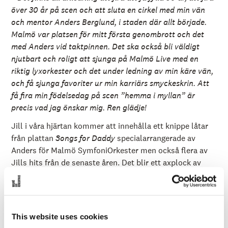
över 30 år på scen och att sluta en cirkel med min vän
och mentor Anders Berglund, i staden där allt började.
Malmö var platsen för mitt första genombrott och det
med Anders vid taktpinnen. Det ska också bli väldigt
njutbart och roligt att sjunga på Malmö Live med en
riktig lyxorkester och det under ledning av min käre vän,
och få sjunga favoriter ur min karriärs smyckeskrin. Att
få fira min födelsedag på scen ”hemma i myllan” är
precis vad jag önskar mig. Ren glädje!
Jill i våra hjärtan kommer att innehålla ett knippe låtar
från plattan
Songs for Daddy
specialarrangerade av
Anders
för Malmö SymfoniOrkester men
också flera av
Jills hits från de senaste åren.
Det blir ett axplock av
Jills favoritlåtar med inslag
av jazz, soul och country
kombinerat med Anders Berglunds helt nya arrangemang
av låtar från hennes stora musikskatt, som
Crazy in
love
och
Open your heart
med flera andra; helt enkelt en
This website uses cookies
helhetsupplevelse av Jills
repertoar.