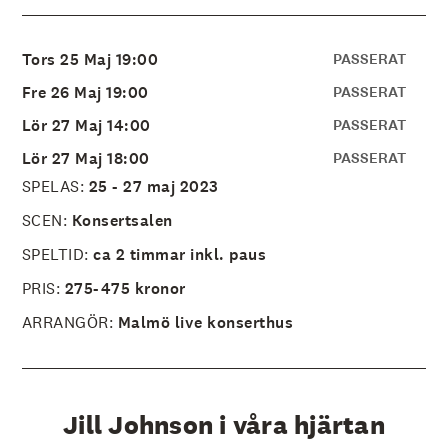
å
l
l
e
Tors 25 Maj 19:00
PASSERAT
t
Fre 26 Maj 19:00
PASSERAT
Lör 27 Maj 14:00
PASSERAT
Lör 27 Maj 18:00
PASSERAT
SPELAS:
25 - 27 maj 2023
SCEN:
Konsertsalen
SPELTID:
ca 2 timmar inkl. paus
PRIS:
275-475 kronor
ARRANGÖR:
Malmö live konserthus
Jill Johnson i våra hjärtan