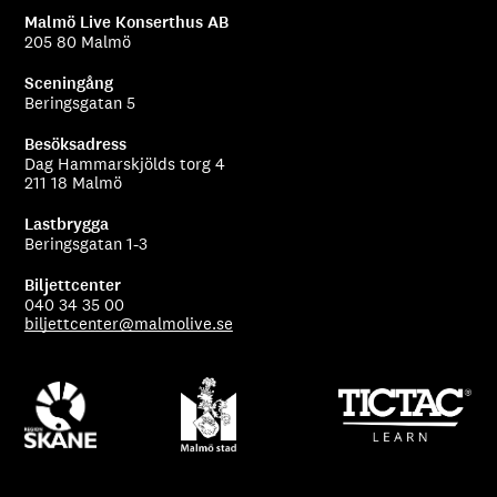
Malmö Live Konserthus AB
205 80 Malmö
Sceningång
Beringsgatan 5
Besöksadress
Dag Hammarskjölds torg 4
211 18 Malmö
Lastbrygga
Beringsgatan 1-3
Biljettcenter
040 34 35 00
biljettcenter@malmolive.se