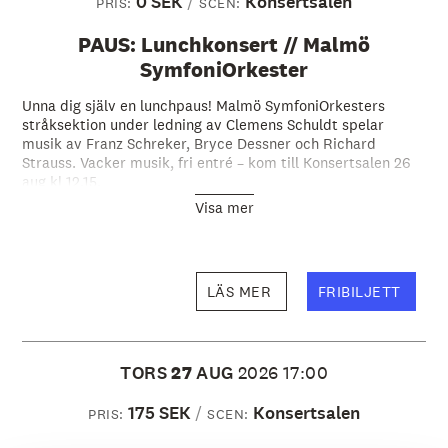
0 SEK
Konsertsalen
PRIS:
SCEN:
PAUS: Lunchkonsert // Malmö
SymfoniOrkester
Unna dig själv en lunchpaus! Malmö SymfoniOrkesters
stråksektion under ledning av Clemens Schuldt spelar
musik av Franz Schreker, Bryce Dessner och Richard
Strauss. Vacker musik, fri entré – kom till Konsertsalen 26
aug kl 12.15.
Visa mer
LÄS MER
FRIBILJETT
TORS
27
AUG
2026
17:00
175 SEK
Konsertsalen
PRIS:
SCEN: