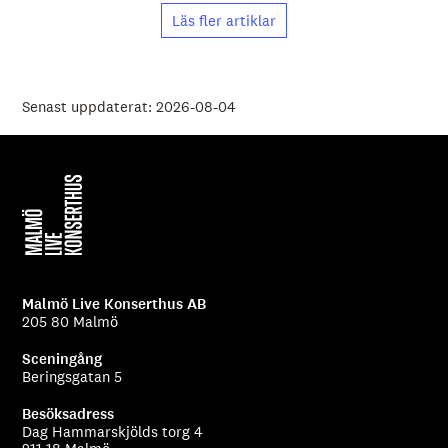
Läs fler artiklar
Senast uppdaterat: 2026-08-04
Malmö Live Konserthus AB
205 80 Malmö
Sceningång
Beringsgatan 5
Besöksadress
Dag Hammarskjölds torg 4