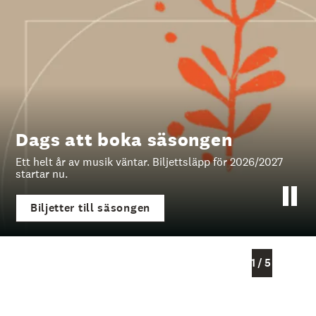
å
l
l
e
t
Dags att boka säsongen
Ett helt år av musik väntar. Biljettsläpp för 2026/2027
startar nu.
Biljetter till säsongen
1
/
5