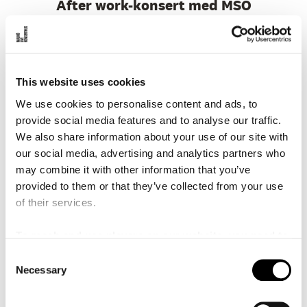
After work-konsert med MSO
Torsdag är AW-dag. Fira den i konsertsalen med Malmö
SymfoniOrkesters blåssektion och ett glas vin.
This website uses cookies
LÄS MER
KÖP BILJETT
We use cookies to personalise content and ads, to
provide social media features and to analyse our traffic.
We also share information about your use of our site with
TORS
27
AUG
2026
18:00
our social media, advertising and analytics partners who
may combine it with other information that you’ve
0 SEK
Kanalscenen
PRIS:
SCEN:
provided to them or that they’ve collected from your use
of their services.
After concert med gäster på
Kanalscenen
To reach and use players on our website, you need to
AW i Bistron med DJ och gäster!
manage cookies
C
Necessary
o
n
LÄS MER
FRI ENTRÉ
s