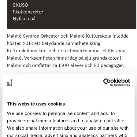
å
SKUSO
l
l
Skolkonserter
e
Nyfiken på
t
Malmö SymfoniOrkester och Malmö Kulturskola inledde
hösten 2013 ett betydande samarbete kring
Kulturskolans kör- och orkesterverksamhet El Sistema
Malmö. Verksamheten finns idag på sju grundskolor i
Malmö och omfattar ca 1500 elever och 20 pedagoger.
Holmaskolan – fiol, tvärflöjt, rytmik och orkester
Kroksbäcksskolan – fiol, tvärflöjt, rytmik och orkester
Sofielundsskolan – Trumpet, trombon, baryton (tuba),
rytmik och orkester
This website uses cookies
Rosengårdsskolan – Slagverk, trumpet, trombon,
valthorn, rytmik och orkester
We use cookies to personalise content and ads, to
Kirsebergsskolan – Sång, kör och rytmik
provide social media features and to analyse our traffic.
Rörsjöskolan – Sång, kör och rytmik
We also share information about your use of our site with
Johannesskolan - Sång, kör och rytmik
our social media, advertising and analytics partners who