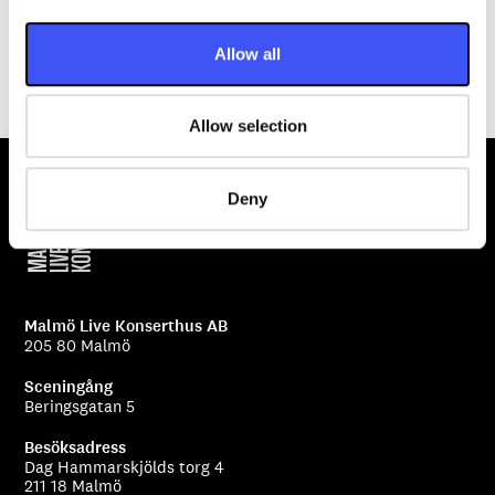
i
Läs mer om kulturskolans El Sistema genom att klicka
o
här
Allow all
n
Senast uppdaterat: 2024-10-22
Allow selection
Deny
Malmö Live Konserthus AB
205 80 Malmö
Sceningång
Beringsgatan 5
Besöksadress
Dag Hammarskjölds torg 4
211 18 Malmö