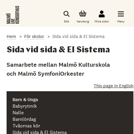
G
å
t
i
Sök
Varukorg
Mina sidor
Meny
l
l
d
Hem
För skolor
Sida vid sida & El Sistema
e
t
h
Sida vid sida & El Sistema
u
v
u
Samarbete mellan Malmö Kulturskola
d
och Malmö SymfoniOrkester
s
a
k
This page in English
l
i
g
Barn & Unga
a
Babyrytmik
i
Nalle
n
Barnlördag
n
e
Tvåornas kör
h
Sida vid sida & El Sistema