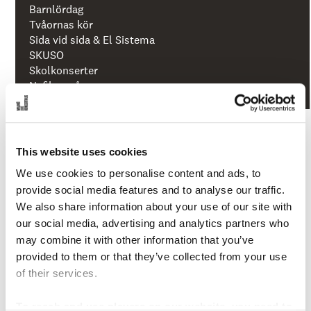
å
Barnlördag
l
Tvåornas kör
l
e
Sida vid sida & El Sistema
t
SKUSO
Skolkonserter
Nyfiken på
This website uses cookies
We use cookies to personalise content and ads, to
provide social media features and to analyse our traffic.
We also share information about your use of our site with
our social media, advertising and analytics partners who
may combine it with other information that you’ve
provided to them or that they’ve collected from your use
of their services.
To reach and use players on our website, you need to