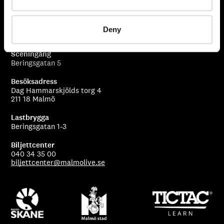
Malmö Live Konserthus AB
Deny
205 80 Malmö
Sceningång
Beringsgatan 5
Besöksadress
Dag Hammarskjölds torg 4
211 18 Malmö
Lastbrygga
Beringsgatan 1-3
Biljettcenter
040 34 35 00
biljettcenter@malmolive.se