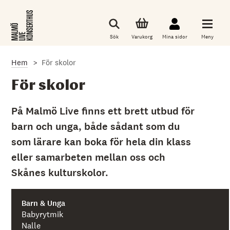
G
å
t
i
Sök
Varukorg
Mina sidor
Meny
l
l
d
Hem
För skolor
e
t
h
För skolor
u
v
u
På Malmö Live finns ett brett utbud för
d
barn och unga, både sådant som du
s
a
som lärare kan boka för hela din klass
k
l
eller samarbeten mellan oss och
i
g
Skånes kulturskolor.
a
i
n
Barn & Unga
n
e
Babyrytmik
h
Nalle