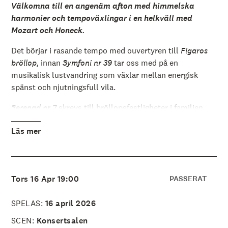
å
Välkomna till en angenäm afton med himmelska
l
harmonier och tempoväxlingar i en helkväll med
l
e
Mozart och Honeck.
t
Det börjar i rasande tempo med ouvertyren till
Figaros
bröllop,
innan
Symfoni nr 39
tar oss med på en
musikalisk lustvandring som växlar mellan energisk
spänst och njutningsfull vila.
Serenad nr 7
skrevs till bröllopsfestligheter i familjen
Haffner. För att ge extra glans åt dagen lade Wolfgang till
Läs mer
en solostämma som gör de tre satserna i serenadens
centrum till en solokonsert. Där får vi höra den vackra
klangen från Rainer Honecks violin sväva över
orkestern.
Tors 16 Apr 19:00
PASSERAT
SPELAS:
16 april 2026
SCEN:
Konsertsalen