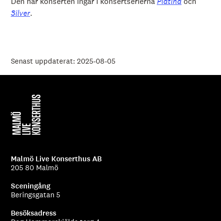
Den här konserten ingår i konsertserierna
Platina
och
Silver
.
Senast uppdaterat: 2025-08-05
Malmö Live Konserthus AB
205 80 Malmö
Sceningång
Beringsgatan 5
Besöksadress