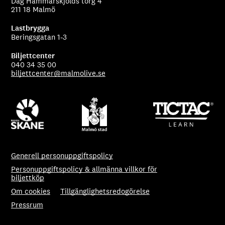
Dag Hammarskjölds torg 4
211 18 Malmö
Lastbrygga
Beringsgatan 1-3
Biljettcenter
040 34 35 00
biljettcenter@malmolive.se
Generell personuppgiftspolicy
Personuppgiftspolicy & allmänna villkor för
biljettköp
Om cookies
Tillgänglighetsredogörelse
Pressrum