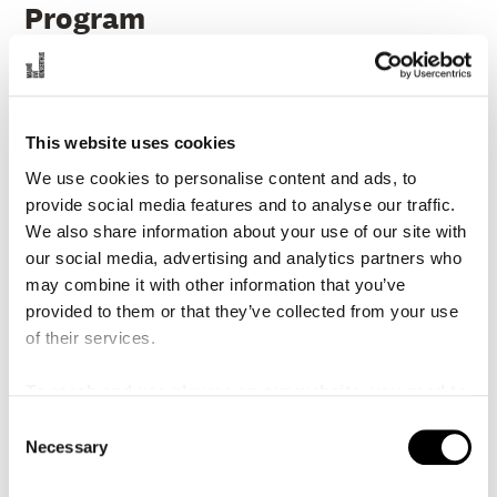
Program
Mozart, Wolfgang Amadeus
Ouvertyr till
Figaros bröllop, K. 492 (1786)
This website uses cookies
5 min
We use cookies to personalise content and ads, to
provide social media features and to analyse our traffic.
Mozart, Wolfgang Amadeus
Symfoni nr
We also share information about your use of our site with
39 i Ess-dur, K. 543 (1788)
our social media, advertising and analytics partners who
28 min
may combine it with other information that you’ve
provided to them or that they’ve collected from your use
of their services.
25 min
Paus
To reach and use players on our website, you need to
Mozart, Wolfgang Amadeus
Serenad nr 7
manage cookies
C
i D-dur för orkester och soloviolin,
Necessary
o
”Haffner”, K. 250/K. 248b (1776)
n