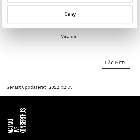
​Föreställningen om fittan snippan, är en lekfull och
undersökande föreställning för barn från 10 år och
Deny
ungdomar. Föreställningen pågår ungefär 45 minuter där
efter följer en workshop på 30 minuter.
Visa mer
LÄS MER
Senast uppdaterat: 2022-02-07