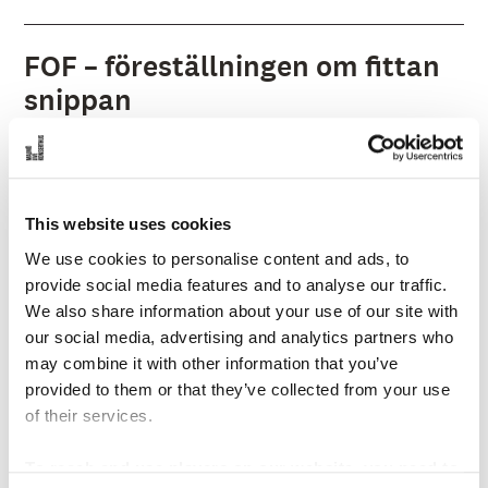
FOF –
föreställningen om
fittan
snippan
Föreställningen om fittan snippan, är en lekfull och
undersökande föreställning för barn från 10 år och
ungdomar. Föreställningen pågår ungefär 45 minuter.
This website uses cookies
Dansarna introducerar sin publik till en värld där vi
tillsammans utforskar och ställer oss frågor kring en av
We use cookies to personalise content and ads, to
våra mest laddade kroppsdelar och ord: Varför är just
provide social media features and to analyse our traffic.
denna kroppsdel så laddad? Varför är ett ord om
We also share information about your use of our site with
kroppsdelen okej och ett annat inte?
our social media, advertising and analytics partners who
may combine it with other information that you’ve
Dansarna vecklas ut som en stor blomma, omskapas likt
provided to them or that they’ve collected from your use
ett kalejdoskop och plockar bokstavligen ner
of their services.
kroppsdelen från dess piedestal. De leker sig fram till
kunskap om kroppsdelens anatomi och tillsammans
To reach and use players on our website, you need to
närmar vi oss ordet fittan och avdramatiserar dess