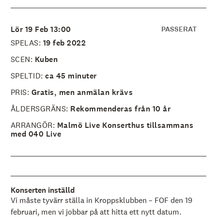
å
l
l
e
Lör 19 Feb 13:00
PASSERAT
t
SPELAS:
19 feb 2022
SCEN:
Kuben
SPELTID:
ca 45 minuter
PRIS:
Gratis, men anmälan krävs
ÅLDERSGRÄNS:
Rekommenderas från 10 år
ARRANGÖR:
Malmö Live Konserthus tillsammans
med 040 Live
Konserten inställd
Vi måste tyvärr ställa in Kroppsklubben – FOF den 19
februari, men vi jobbar på att hitta ett nytt datum.