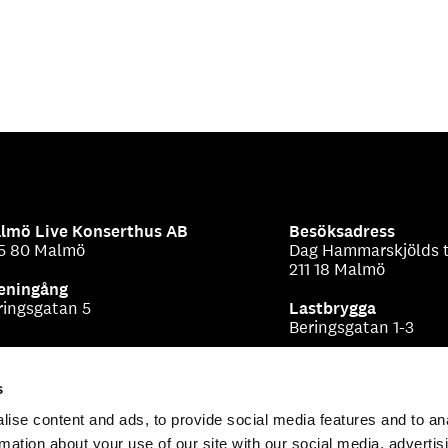
lmö Live Konserthus AB
Besöksadress
5 80 Malmö
Dag Hammarskjölds t
211 18 Malmö
eningång
ringsgatan 5
Lastbrygga
Beringsgatan 1-3
s
ise content and ads, to provide social media features and to an
rmation about your use of our site with our social media, advertis