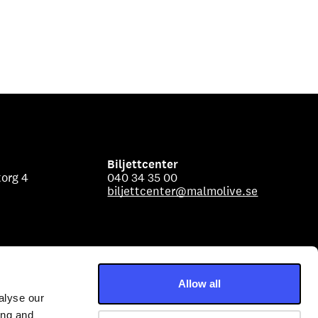
Biljettcenter
org 4
040 34 35 00
biljettcenter@malmolive.se
Allow all
alyse our
ing and