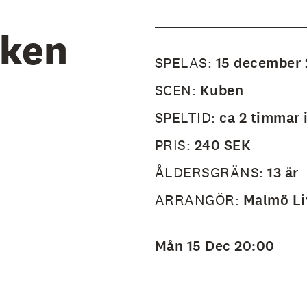
ken
SPELAS:
15 december
SCEN:
Kuben
SPELTID:
ca 2 timmar 
PRIS:
240 SEK
ÅLDERSGRÄNS:
13 år
ARRANGÖR:
Malmö Li
Mån 15 Dec 20:00
Monday
ans med
 jazzig