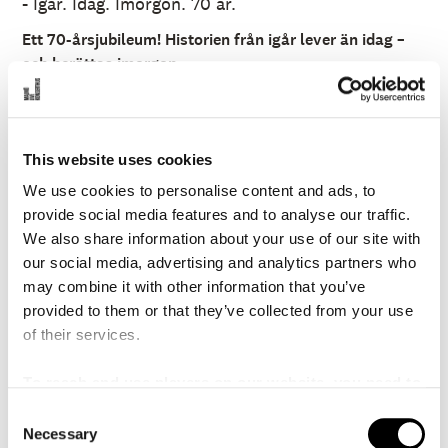
- Igår. Idag. Imorgon. 70 år.
å
l
l
Ett 70-årsjubileum! Historien från igår lever än idag –
e
och berättas imorgon.
t
2026 ger sig
Sven Ingvars
ut på en stor jubileumsturné
för att fira hela
70 år
som en av Sveriges mest älskade
musikskatter.
This website uses cookies
Få band har lämnat ett så djupt avtryck i den svenska
We use cookies to personalise content and ads, to
folksjälen – och ännu färre har lyckats hålla sig lika
provide social media features and to analyse our traffic.
levande genom generationer.
Läs mer
We also share information about your use of our site with
Med en låtskatt som sträcker sig från de stora hitsen till
our social media, advertising and analytics partners who
de innerliga balladerna, från fröknar med fräknar till
may combine it with other information that you’ve
poesi, fortsätter Sven Ingvars att bygga broar mellan då
provided to them or that they’ve collected from your use
och nu. Deras historia är lika mycket vår – fylld av
Lör 10 Okt 19:30
KÖP BILJETT
of their services.
igenkänning, värme och musikalisk själ.
SPELAS:
10 oktober 2026
To reach and use players on our website, you need to
Upplev Sven Ingvars
– en livs levande musikalisk
SCEN:
Konsertsalen
manage cookies
C
institution.
Necessary
SPELTID:
1 timme 45 minuter (ingen paus)
o