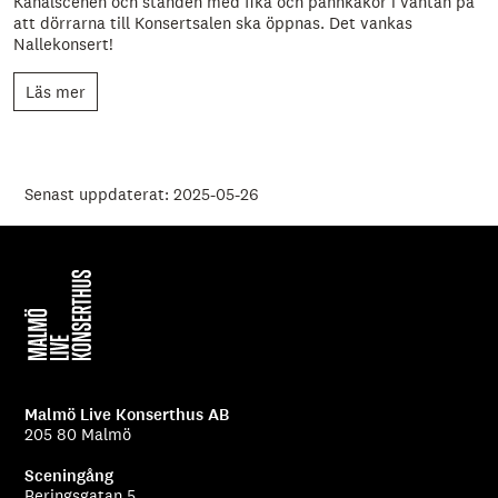
Kanalscenen och stånden med fika och pannkakor i väntan på
att dörrarna till Konsertsalen ska öppnas. Det vankas
Nallekonsert!
Läs mer
Senast uppdaterat: 2025-05-26
Malmö Live Konserthus AB
205 80 Malmö
Sceningång
Beringsgatan 5