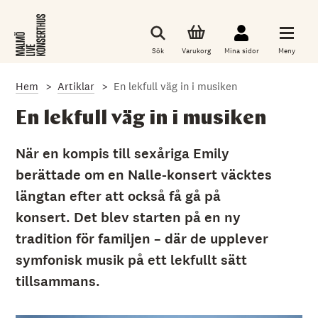
G
å
t
i
Sök
Varukorg
Mina sidor
Meny
l
l
d
Hem
Artiklar
En lekfull väg in i musiken
e
t
h
En lekfull väg in i musiken
u
v
u
När en kompis till sexåriga Emily
d
berättade om en Nalle-konsert väcktes
s
a
längtan efter att också få gå på
k
l
konsert. Det blev starten på en ny
i
g
tradition för familjen – där de upplever
a
symfonisk musik på ett lekfullt sätt
i
n
tillsammans.
n
e
h