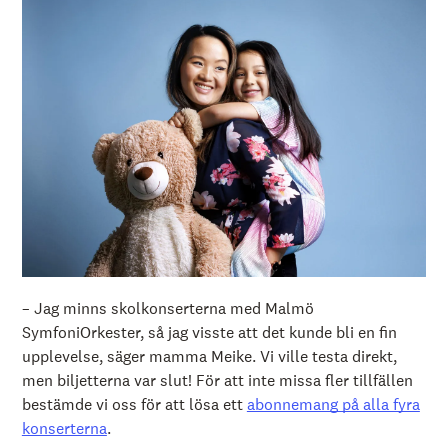
å
l
l
e
t
– Jag minns skolkonserterna med Malmö
SymfoniOrkester, så jag visste att det kunde bli en fin
upplevelse, säger mamma Meike. Vi ville testa direkt,
men biljetterna var slut! För att inte missa fler tillfällen
bestämde vi oss för att lösa ett
abonnemang på alla fyra
konserterna
.