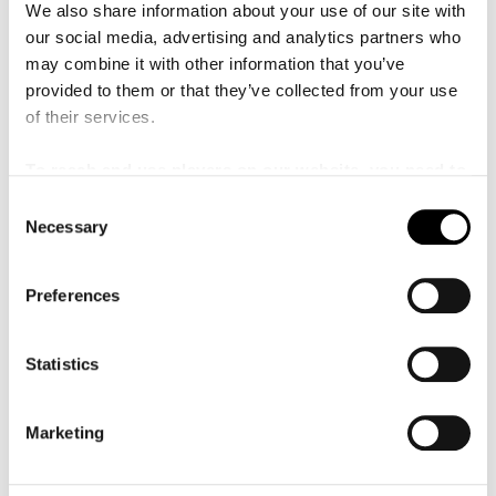
Fyra nallekonserter med 20% rabatt!
We also share information about your use of our site with
Nallekonserterna är för barn och deras vuxna och
our social media, advertising and analytics partners who
utforskar den klassiska musiken på ett lekfullt sätt.
may combine it with other information that you’ve
Den här säsongen får ni bland annat vara med när
Nalle reser till rymden, möter dirigenten och bjuder
provided to them or that they’ve collected from your use
in till sin spännande circusmanege!
of their services.
Klicka här för att läsa mer!
To reach and use players on our website, you need to
manage cookies
C
Du kanske också är
Necessary
o
intresserad av
n
s
Preferences
e
n
t
Statistics
S
e
Marketing
l
e