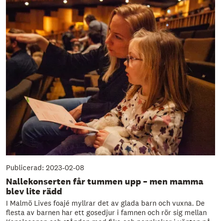
Publicerad: 2023-02-08
Nallekonserten får tummen upp – men mamma
blev lite rädd
I Malmö Lives foajé myllrar det av glada barn och vuxna. De
flesta av barnen har ett gosedjur i famnen och rör sig mellan