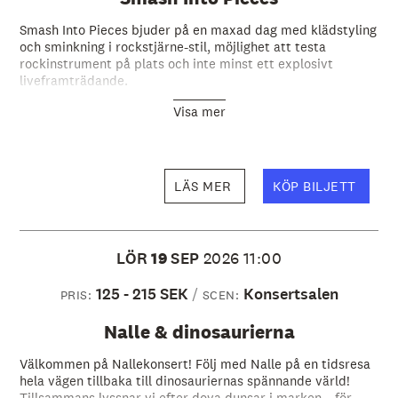
Smash Into Pieces bjuder på en maxad dag med klädstyling
och sminkning i rockstjärne-stil, möjlighet att testa
rockinstrument på plats och inte minst ett explosivt
liveframträdande.
Visa mer
LÄS MER
KÖP BILJETT
LÖR
19
SEP
2026
11:00
125 - 215 SEK
Konsertsalen
PRIS:
SCEN:
Nalle & dinosaurierna
Välkommen på Nallekonsert! Följ med Nalle på en tidsresa
hela vägen tillbaka till dinosauriernas spännande värld!
Tillsammans lyssnar vi efter dova dunsar i marken… för