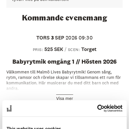
Kommande evenemang
TORS
3
SEP
2026
09:30
525 SEK
Torget
PRIS:
SCEN:
Babyrytmik omgång 1 // Hösten 2026
Välkommen till Malmö Lives Babyrytmik! Genom sång,
rytm, ramsor och rörelse skapar vi tillsammans ett rum för
kommunikation. Här musicerar du med ditt barn och med
andra.
Visa mer
LÄS MER
SLUTSÅLT
This website uses cookies