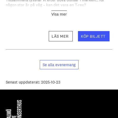
någon stor är på väg – kan det vara en T-rex?
Visa mer
LÄS MER
KÖP BILJETT
Se alla evenemang
Senast uppdaterat: 2025-10-23