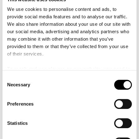
We use cookies to personalise content and ads, to
provide social media features and to analyse our traffic.
TORS
3
SEP
2026
10:30
We also share information about your use of our site with
525 SEK
Torget
PRIS:
SCEN:
our social media, advertising and analytics partners who
may combine it with other information that you’ve
Babyrytmik omgång 1 // Hösten 2026
provided to them or that they’ve collected from your use
of their services.
Välkommen till Malmö Lives Babyrytmik! Genom sång,
rytm, ramsor och rörelse skapar vi tillsammans ett rum för
kommunikation. Här musicerar du med ditt barn och med
To reach and use players on our website, you need to
andra.
manage cookies
C
Visa mer
Necessary
o
n
s
Preferences
e
LÄS MER
SLUTSÅLT
n
t
Statistics
S
TORS
3
SEP
2026
11:30
e