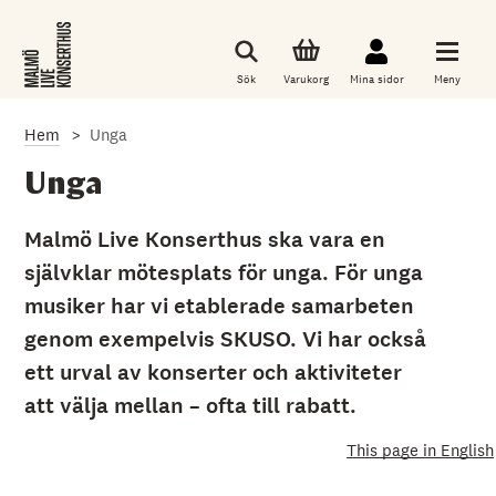
G
å
t
i
Sök
Varukorg
Mina sidor
Meny
l
l
d
Hem
Unga
e
t
h
Unga
u
v
u
Malmö Live Konserthus ska vara en
d
självklar mötesplats för unga. För unga
s
a
musiker har vi etablerade samarbeten
k
l
genom exempelvis SKUSO. Vi har också
i
g
ett urval av konserter och aktiviteter
a
att välja mellan – ofta till rabatt.
i
n
n
This page in English
e
h