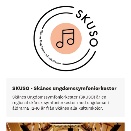
å
l
l
e
t
SKUSO - Skånes ungdomssymfoniorkester
Skånes Ungdomssymfoniorkester (SKUSO) är en
regional skånsk symfoniorkester med ungdomar i
åldrarna 12-16 år från Skånes alla kulturskolor.