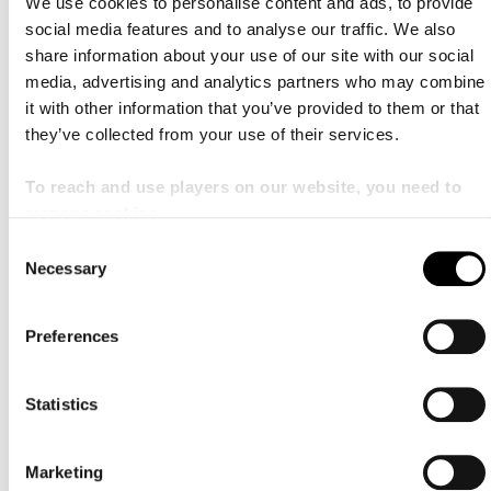
We use cookies to personalise content and ads, to provide
social media features and to analyse our traffic. We also
share information about your use of our site with our social
media, advertising and analytics partners who may combine
it with other information that you’ve provided to them or that
they’ve collected from your use of their services.
To reach and use players on our website, you need to
Fyra utvalda konserter i höst
manage cookies
Hösten inleds med säsongspremiären
– Brabbins &
C
Prokofjev
.
Necessary
o
n
Hösten med MSO
s
Preferences
Kommande evenemang på
e
Malmö Live Konserthus
n
t
Statistics
S
e
V
Marketing
l