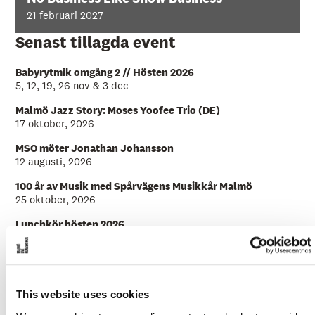
å
l
21 februari 2027
l
e
Senast tillagda event
t
Babyrytmik omgång 2 // Hösten 2026
5, 12, 19, 26 nov & 3 dec
Malmö Jazz Story: Moses Yoofee Trio (DE)
17 oktober, 2026
MSO möter Jonathan Johansson
12 augusti, 2026
100 år av Musik med Spårvägens Musikkår Malmö
25 oktober, 2026
Lunchkör hösten 2026
2 september - 9 december 2026
Love Actually
4-5 december, 2026
This website uses cookies