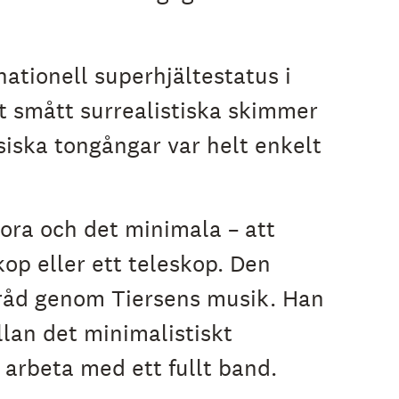
ationell superhjältestatus i
et smått surrealistiska skimmer
iska tongångar var helt enkelt
tora och det minimala – att
p eller ett teleskop. Den
tråd genom Tiersens musik. Han
llan det minimalistiskt
 arbeta med ett fullt band.