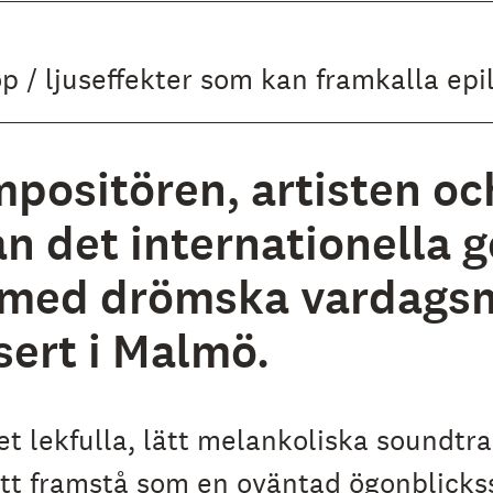
p / ljuseffekter som kan framkalla epi
positören, artisten oc
an det internationella
 med drömska vardagsm
sert i Malmö.
lekfulla, lätt melankoliska soundtrac
att framstå som en oväntad ögonblicks