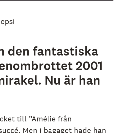
lepsi
h den fantastiska
 genombrottet 2001
irakel. Nu är han
ket till ”Amélie från
succé. Men i bagaget hade han