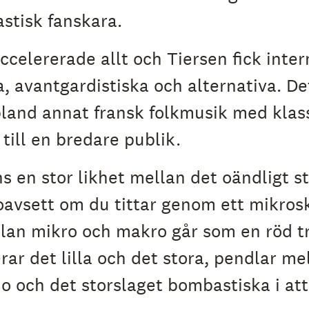
stisk fanskara.
elererade allt och Tiersen fick intern
, avantgardistiska och alternativa. D
land annat fransk folkmusik med klass
till en bredare publik.
ns en stor likhet mellan det oändligt s
vsett om du tittar genom ett mikrosko
llan mikro och makro går som en röd 
rar det lilla och det stora, pendlar me
 och det storslaget bombastiska i att