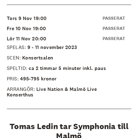
å
l
l
e
Tors 9 Nov 19:00
PASSERAT
t
Fre 10 Nov 19:00
PASSERAT
Lör 11 Nov 20:00
PASSERAT
SPELAS:
9 - 11 november 2023
SCEN:
Konsertsalen
SPELTID:
ca 2 timmar 5 minuter inkl. paus
PRIS:
495-795 kronor
ARRANGÖR:
Live Nation & Malmö Live
Konserthus
Tomas Ledin tar Symphonia till
Malmö