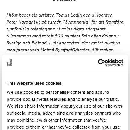
I höst beger sig artisten Tomas Ledin och dirigenten
Peter Nordahl ut på turnén ”Symphonia” för att framföra
symfoniska tolkningar av Ledins digra sångskatt
tillsammans med totalt 500 musiker från olika delar av
Sverige och Finland. I vår konsertsal sker mötet givetvis
med fantastiska Malmö SymfoniOrkester. Allt mellan
horn och fagotter till många stråkar kommer att ta
”Sommaren är kort”, ”En del av mitt hjärta” och andra
favoriter ut i helt nya musikaliska landskap.
This website uses cookies
Förra året var det lapp på luckan. Under två magiska
kvällar med
Symphonia
fylldes Stockholms Konserthus
We use cookies to personalise content and ads, to
till sista plats samtidigt som vinylplattan och CD:n
provide social media features and to analyse our traffic.
Symphonia
nådde topplaceringar – och i år fortsätter
We also share information about your use of our site with
framgången. I september kommer äntligen turnén till
our social media, advertising and analytics partners who
Malmö Live då Tomas Ledin sammanstrålar med Malmö
may combine it with other information that you’ve
SymfoniOrkester!
provided to them or that they’ve collected from your use