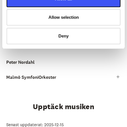
n
Symphonia
är ett samarbete som presenteras av Live
Nation och Malmö Live Konserthus.
Allow selection
Medverkande
Deny
Tomas Ledin
Peter Nordahl
Malmö SymfoniOrkester
Upptäck musiken
Senast uppdaterat: 2025-12-15