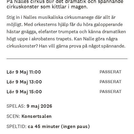
På Nalles cirkus blir det dramatik och spännande
å
l
cirkuskonster som kittlar i magen.
l
e
Stig in i Nalles musikaliska cirkusmanege där allt är
t
möjligt. Med orkesterns hjälp får du höra galopperande
hästar gnägga, elefanter trumpeta och känna dramatiken
högt uppe i akrobatens trapets. Kan Nalle göra några
cirkuskonster? Han vill gärna prova på något spännande.
Lör 9 Maj 11:00
PASSERAT
Lör 9 Maj 13:00
PASSERAT
Lör 9 Maj 15:00
PASSERAT
SPELAS:
9 maj 2026
SCEN:
Konsertsalen
SPELTID:
ca 45 minuter (ingen paus)