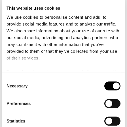
Program
This website uses cookies
Fučík, Julius,
Gladiatorernas intåg
We use cookies to personalise content and ads, to
provide social media features and to analyse our traffic.
Musorgskij, Modest,
En natt på Blåkulla
We also share information about your use of our site with
our social media, advertising and analytics partners who
Bornemark, Gullan,
Nallesången
may combine it with other information that you’ve
Bizet, George,
Habanera ur
Carmen
provided to them or that they’ve collected from your use
of their services.
Mahler, Gustav,
Start av sats 1 ur
Symfoni nr 2
To reach and use players on our website, you need to
Traditionell,
En elefant balanserade, arr Christoffer
manage cookies
Nobin
C
Necessary
o
Offenbach, Jacques,
Can-can ur
Orfeus i underjorden
n
s
Chaplin, Charlie,
His morning Promenade, arr Daniel
Preferences
e
Möllås
n
Strauss d.ä. Johann,
Cirkushästarnas
t
Statistics