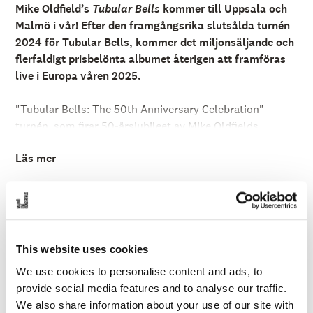
å
Mike Oldfield’s
Tubular Bells
kommer till Uppsala och
l
Malmö i vår! Efter den framgångsrika slutsålda turnén
l
e
2024 för Tubular Bells, kommer det miljonsäljande och
t
flerfaldigt prisbelönta albumet återigen att framföras
live i Europa våren 2025.
"Tubular Bells: The 50th Anniversary Celebration"-
turnén, som firar 50-årsjubileet av Mike Oldfields
legendariska album, återvänder våren 2025. Mike
Läs mer
Oldfield närvarar inte själv, istället leds showen av hans
mångårige samarbetspartner Robin A Smith med en stor
liveensemble. Showen, som hade premiär på Royal
Festival Hall i London 2021, hyllades som en
Fre 7 Mar 20:00
PASSERAT
imponerande tribut till en av Englands mest framstående
kompositörer.
SPELAS:
7 mars 2025
This website uses cookies
SCEN:
Konsertsalen
We use cookies to personalise content and ads, to
Senast showen var i Sverige sålde konserten i
provide social media features and to analyse our traffic.
SPELTID:
ca 2 timmar inkl. paus
Stockholm slut. Nu får publiken chansen att uppleva
We also share information about your use of our site with
magin live igen!