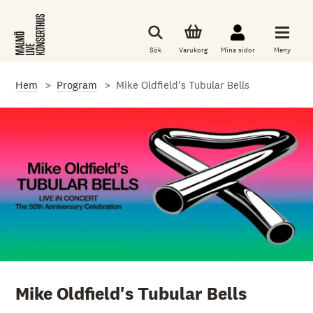
G
å
t
i
Sök
Varukorg
Mina sidor
Meny
l
l
d
Hem
Program
Mike Oldfield's Tubular Bells
e
t
h
u
v
u
d
s
a
k
l
i
g
a
i
n
n
Mike Oldfield's Tubular Bells
e
h