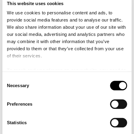
This website uses cookies
Innan konserten och den efterföljande dansen kan du
lära dig att dansa äkta Wienervals med lärare från
Malmö
We use cookies to personalise content and ads, to
Dansakademi
. Perfekt för dig som vill öva med ditt
provide social media features and to analyse our traffic.
sällskap innan kvällens begivenheter! Leta upp din
We also share information about your use of our site with
finaste stass och unna dig en festlig start på det nya
our social media, advertising and analytics partners who
året.
may combine it with other information that you’ve
provided to them or that they’ve collected from your use
of their services.
Medverkande
To reach and use players on our website, you need to
manage cookies
Mariano och Bella "Marbella"
Pedagoger
C
Necessary
o
n
s
Preferences
Wienerafton
e
n
t
Statistics
5 januari 2024
175 - 495 kronor
DATE:
PRIS:
S