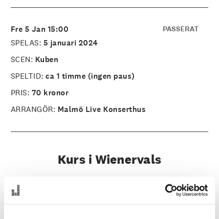
å
l
l
e
Fre 5 Jan 15:00
PASSERAT
t
SPELAS:
5 januari 2024
SCEN:
Kuben
SPELTID:
ca 1 timme (ingen paus)
PRIS:
70 kronor
ARRANGÖR:
Malmö Live Konserthus
Kurs i Wienervals
Kom och lär dig dansa wienervals med oss!
Wienerafton 2024 bjuder på medryckande toner och
virvlande valser.