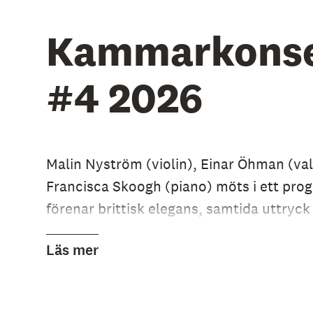
Kammarkonse
#4 2026
Malin Nyström (violin), Einar Öhman (va
Francisca Skoogh (piano) möts i ett pr
förenar brittisk elegans, samtida uttryck
romantisk tyngd. Lennox Berkeleys
Trio
Läs mer
öppnar konserten med tre satser. Därefte
Lera Auerbachs
T’filah / Lonely Suite
för
– ett verk där introspektion och stark när