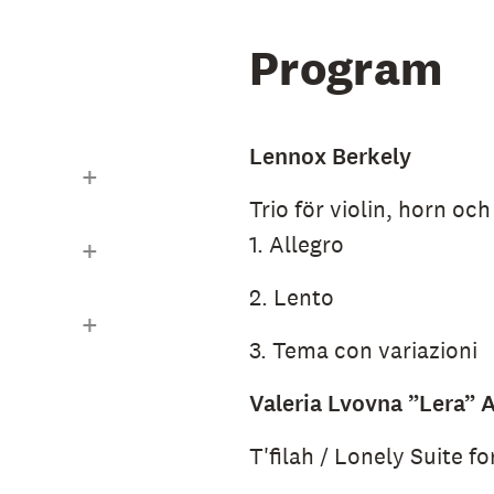
Program
ahms
e av
Lennox Berkely
nom bidrag
Trio för violin, horn och
 Carl-
1. Allegro
.
2. Lento
3. Tema con variazioni
Valeria Lvovna ”Lera”
T'filah / Lonely Suite fo