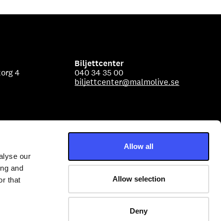
Biljettcenter
org 4
040 34 35 00
biljettcenter@malmolive.se
Allow all
alyse our
ing and
Allow selection
r that
Deny