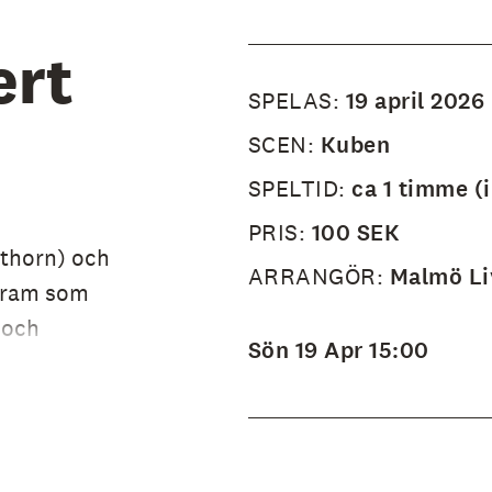
rt
SPELAS:
19 april 2026
SCEN:
Kuben
SPELTID:
ca 1 timme (
PRIS:
100 SEK
lthorn) och
ARRANGÖR:
Malmö Li
ogram som
 och
Sön 19 Apr 15:00
från 1952
r följer
 soloviolin
varo står i