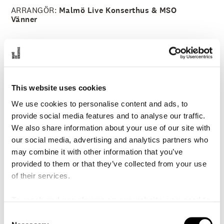
Efter en tid i Frankrike, där han bland annat träffade
ARRANGÖR:
Malmö Live Konserthus & MSO
impressionisten Debussy, återvände den franske
Vänner
tonsättaren Manuel de Falla till sitt hemland Spanien
1915. Där skrev han baletten
El amor brujo
, som den
snabbt accelererande
Danza ritual del fuego
är hämtad
ur.
Medverkande
Efter ytterligare ett stycke av Connesson,
Toccata-
This website uses cookies
Malin Nordlöf, flöjt
Nocturne
, avslutas eftermiddagens kammarkonsert med
Ulrika Østergaard Bay Lauridsen, violoncell
We use cookies to personalise content and ads, to
två av tangokungen Astor Piazzollas mest älskade verk,
Annika Bjelk, piano
provide social media features and to analyse our traffic.
höstskildringen
Otoño Portenõ
och den vackert
We also share information about your use of our site with
sentimentala
Oblivion.
our social media, advertising and analytics partners who
may combine it with other information that you’ve
Kammarkonserterna har möjliggjorts genom bidrag från
Program
provided to them or that they’ve collected from your use
Malmö SymfoniOrkesters Vänner till Carl-Ludvig och
of their services.
Marianne Lindstrands minne.
Philip Gaubert
(1879-1941)
To reach and use players on our website, you need to
Trois aquarelles
(1921)
manage cookies
1. Par un clair matin
C