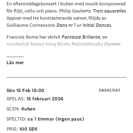
å
En eftermiddagskonsert i Kuben med musik komponerad
l
för flöjt, cello och piano. Philip Gauberts
Trois aquarelles
l
e
öppnar med tre kontrasterande satser, följda av
t
Guillaume Connessons
Dans nr 1
ur
Initial Dances.
Francois Borne har skrivit
Fantaisie Brillante
, en
musikalisk fantasi kring Bizets Malmöaktuella
Carmen
.
Den som hört operan kommer känna igen sin
Habanera.
Läs mer
Gabriel Faurés rykte vilar till stor del på hans vackra svit
Trois Mélodies
. Den inledande
Après un rêve,
som spelas
vid konserten, bygger på en romantisk italiensk dikt av
okänt ursprung.
Sön 15 Feb 15:00
PASSERAT
Den franska tonsättaren Lili Boulanger dog i tuberkolos
SPELAS:
15 februari 2026
1918, bara 24 år gammal. Ett av de sista verk hon
SCEN:
Kuben
avslutade var
D’un matin de printemps
, som trots den
sorgliga bakgrunden är att av hennes musikaliskt
SPELTID:
ca 1 timmar (ingen paus)
ljusaste verk.
PRIS:
100 SEK