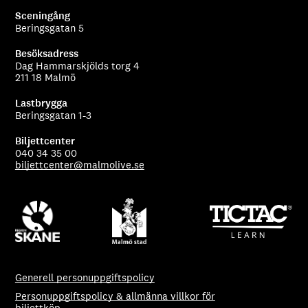
Sceningång
Beringsgatan 5
Besöksadress
Dag Hammarskjölds torg 4
211 18 Malmö
Lastbrygga
Beringsgatan 1-3
Biljettcenter
040 34 35 00
biljettcenter@malmolive.se
Generell personuppgiftspolicy
Personuppgiftspolicy & allmänna villkor för
biljettköp