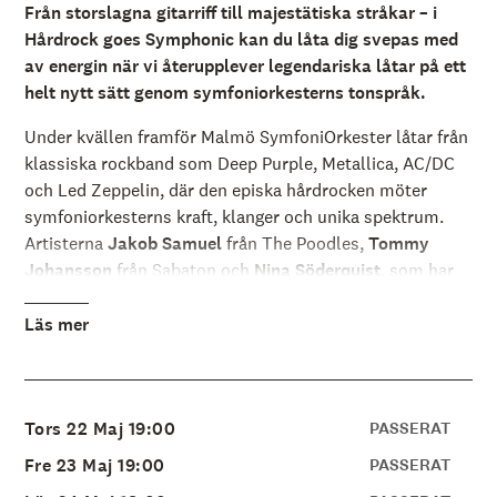
å
Från storslagna gitarriff till majestätiska stråkar – i
l
Hårdrock goes Symphonic kan du låta dig svepas med
l
e
av energin när vi återupplever legendariska låtar på ett
t
helt nytt sätt genom symfoniorkesterns tonspråk.
Under kvällen framför Malmö SymfoniOrkester låtar från
klassiska rockband som Deep Purple, Metallica,
AC/DC
och Led Zeppelin
, där den episka hårdrocken möter
symfoniorkesterns kraft, klanger och unika spektrum.
Artisterna
Jakob Samuel
från The Poodles,
Tommy
Johansson
från Sabaton och
Nina Söderquist
, som har
samarbetat med bland andra Deep Purple, tar oss med
på en spännande resa genom rockens historia. Allt under
Läs mer
ledning av dirigent Anders Berglund.
Ta med dig vännerna, sätt på dig din bästa rocktröja och
kom i den rätta stämningen för en kväll där dina ikoniska
Tors 22 Maj 19:00
PASSERAT
låtar får en twist!
Fre 23 Maj 19:00
PASSERAT