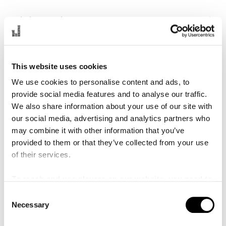
Jakob Samuel
Artist
Malmö SymfoniOrkester
This website uses cookies
Anders Berglund
We use cookies to personalise content and ads, to
provide social media features and to analyse our traffic.
We also share information about your use of our site with
our social media, advertising and analytics partners who
Program
may combine it with other information that you’ve
provided to them or that they’ve collected from your use
of their services.
Låtlista – Hårdrock goes Symphonic
To reach and use players on our website, you need to
manage cookies
C
Necessary
Mat & Dryck på Malmö Live
o
n