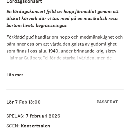
Lördagskonsert
å
l
l
En lördagskonsert fylld av hopp förmedlat genom ett
e
älskat körverk där vi tas med på en musikalisk resa
t
bortom livets begränsningar.
Förklädd gud
handlar om hopp och medmänsklighet och
påminner oss om att vårda den gnista av gudomlighet
som finns i oss alla. 1940, under brinnande krig, skrev
Hjalmar Gullberg ”ej för de starka i världen, men de
svaga”. Lars-Erik Larsson klädde den ständigt aktuella
texten i hjärtevärmande och trösterik musik och så
Läs mer
skapades den lyriska svit som blivit ett av våra mest
älskade verk. I denna helsvenska konsert får vi också
njuta av Bo Nilssons ljust vemodiga
Arctic Air
.
Lör 7 Feb 13:00
PASSERAT
SPELAS:
7 februari 2026
SCEN:
Konsertsalen