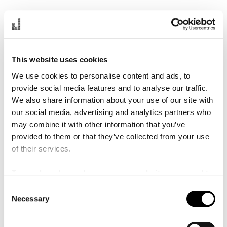
Karin Oldgren
Kormästare
This website uses cookies
Program
We use cookies to personalise content and ads, to
provide social media features and to analyse our traffic.
We also share information about your use of our site with
Nilsson, Bo
Arctic Air (2001)
our social media, advertising and analytics partners who
6 min
may combine it with other information that you’ve
provided to them or that they’ve collected from your use
of their services.
Larsson, Lars-Erik
Förklädd Gud, op. 24
(1940)
To reach and use players on our website, you need to
30 min
manage cookies
C
Necessary
o
n
s