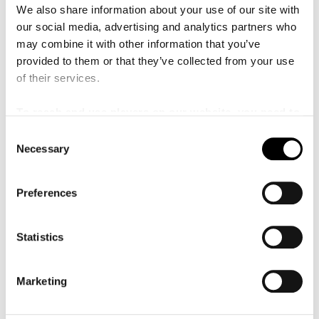
We also share information about your use of our site with
our social media, advertising and analytics partners who
may combine it with other information that you’ve
provided to them or that they’ve collected from your use
of their services.
To reach and use players on our website, you need to
manage cookies
C
Necessary
o
n
30 november 2024
Fri entré
DATE:
PRIS:
s
Preferences
Kanalscenen
SCEN:
e
n
Kammarmusik med Musikhögskolan i Malmö
t
Statistics
Som en upptakt till Malmö SymfoniOrkesters konsert
S
Brabbins & Britten bjuder Musikhögskolan i Malmö och
e
Malmö Live Konserthus in till kammarmusik på Kanalscenen
Marketing
l
e