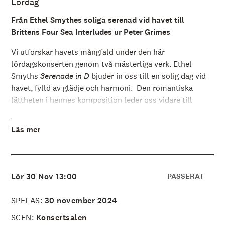
Lördag
å
l
l
Från Ethel Smythes soliga serenad vid havet till
e
Brittens Four Sea Interludes ur Peter Grimes
t
Vi utforskar havets mångfald under den här
lördagskonserten genom två mästerliga verk. Ethel
Smyths
Serenade in D
bjuder in oss till en solig dag vid
havet, fylld av glädje och harmoni. Den romantiska
lättheten i hennes komposition leder oss vidare till
Benjamin Britten och
Four Sea Interludes ur Peter
Grimes
.
Läs mer
Dirigent Martyn Brabbins, som även kommer leda årets
nyårskonsert i Malmö Live, för oss samman i denna
konsert där vi inte bara lyssnar på musiken utan också
Lör 30 Nov 13:00
PASSERAT
reflekterar över vår koppling till havet och naturen. I
musiken hittar du skönheten och kraften i vattnets
SPELAS:
30 november 2024
rörelser, från Smyths soliga serenad till Brittens
kustlandskap.
SCEN:
Konsertsalen