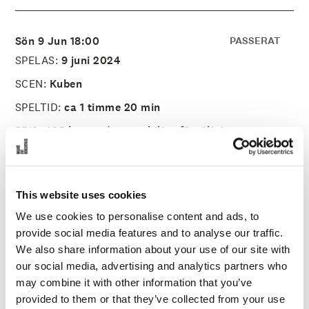
å
l
l
e
Sön 9 Jun 18:00
PASSERAT
t
SPELAS:
9 juni 2024
SCEN:
Kuben
SPELTID:
ca 1 timme 20 min
PRIS:
495 kronor *extern biljettförsäljning
ÅLDERSGRÄNS:
13 år
ARRANGÖR:
FKP Scorpio
This website uses cookies
We use cookies to personalise content and ads, to
provide social media features and to analyse our traffic.
ALOK
We also share information about your use of our site with
our social media, advertising and analytics partners who
may combine it with other information that you’ve
Poet, komiker, talare, skådespelare, ja kärt barn har
provided to them or that they’ve collected from your use
många namn och ALOK är minst sagt en sann konstnär. I