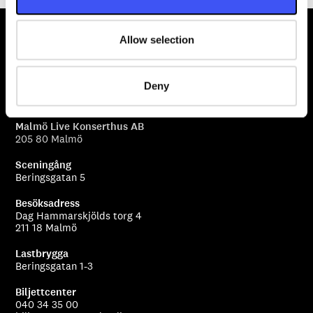
n
Allow selection
Deny
Malmö Live Konserthus AB
205 80 Malmö
Sceningång
Beringsgatan 5
Besöksadress
Dag Hammarskjölds torg 4
211 18 Malmö
Lastbrygga
Beringsgatan 1-3
Biljettcenter
040 34 35 00