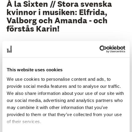
å
À la Sixten // Stora svenska
l
kvinnor i musiken: Elfrida,
l
e
Valborg och Amanda - och
t
förstås Karin!
Ons 19 Maj 16:00
PASSERAT
SPELAS:
19 maj 2021
This website uses cookies
SCEN:
Digitala Konserthuset
We use cookies to personalise content and ads, to
SPELTID:
1 timme
provide social media features and to analyse our traffic.
ARRANGÖR:
Malmö Live Konserthus
We also share information about your use of our site with
our social media, advertising and analytics partners who
may combine it with other information that you’ve
provided to them or that they’ve collected from your use
of their services.
Så nådde äntligen i våra dagar några stora kvinnliga