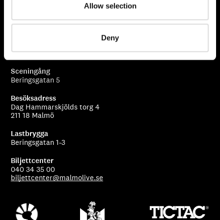
Allow selection
Deny
Malmö Live Konserthus AB
205 80 Malmö
Sceningång
Beringsgatan 5
Besöksadress
Dag Hammarskjölds torg 4
211 18 Malmö
Lastbrygga
Beringsgatan 1-3
Biljettcenter
040 34 35 00
biljettcenter@malmolive.se