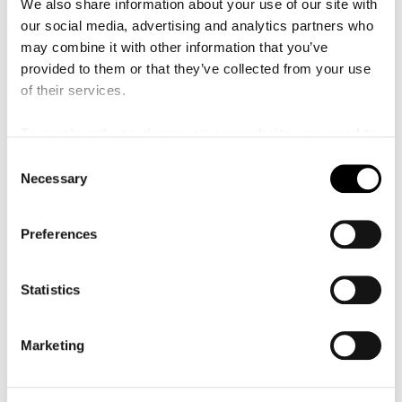
We also share information about your use of our site with
our social media, advertising and analytics partners who
I den Digitala barnhörnan kan ni se vår videoserie "Nyfiken
på musiken med Nalle". En serie där vi får följa Nalle och
may combine it with other information that you’ve
hans kompis Harald som nyfiket smyger omkring på Malmö
provided to them or that they’ve collected from your use
Live och försöker hitta ledtrådar och andra fynd som
of their services.
berättar hur musiken blir till.
To reach and use players on our website, you need to
Fördjupning för vuxna
manage cookies
C
Necessary
o
n
s
Preferences
e
n
t
Statistics
S
e
Marketing
l
e
c