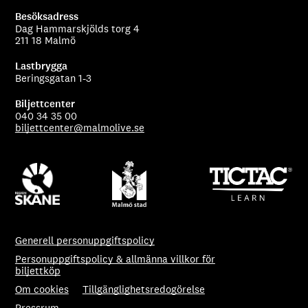
Besöksadress
Dag Hammarskjölds torg 4
211 18 Malmö
Lastbrygga
Beringsgatan 1-3
Biljettcenter
040 34 35 00
biljettcenter@malmolive.se
Generell personuppgiftspolicy
Personuppgiftspolicy & allmänna villkor för
biljettköp
Om cookies
Tillgänglighetsredogörelse
Pressrum