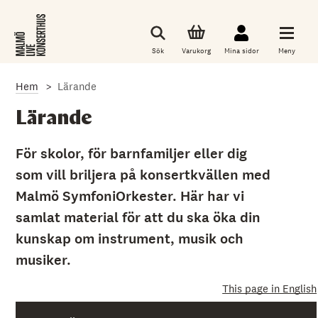
G
å
t
i
Sök
Varukorg
Mina sidor
Meny
l
l
d
Hem
Lärande
e
t
h
Lärande
u
v
u
För skolor, för barnfamiljer eller dig
d
som vill briljera på konsertkvällen med
s
a
Malmö SymfoniOrkester. Här har vi
k
l
samlat material för att du ska öka din
i
g
kunskap om instrument, musik och
a
musiker.
i
n
n
This page in English
e
h