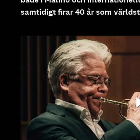
e
samtidigt firar 40 år som värld
h
å
l
l
e
t