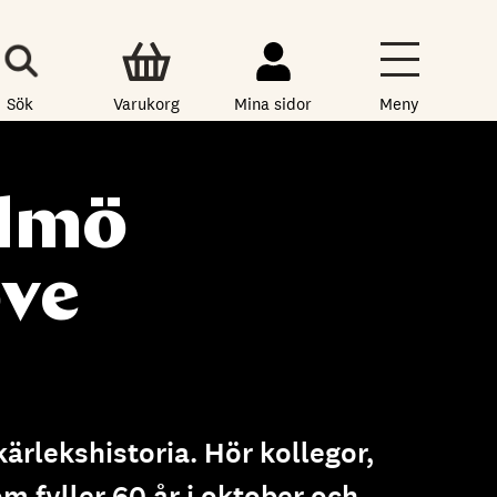
Sök
Varukorg
Mina sidor
Meny
almö
ove
rlekshistoria. Hör kollegor,
m fyller 60 år i oktober och