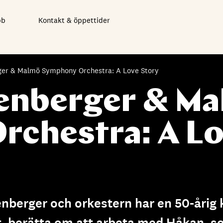
bb
Kontakt & öppettider
er & Malmö Symphony Orchestra: A Love Story
enberger & M
chestra: A L
berger och orkestern har en 50-årig kä
, berätta om att arbeta med Håkan, so