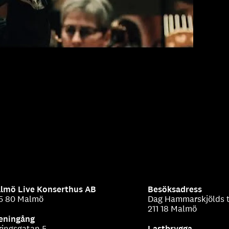
lmö Live Konserthus AB
Besöksadress
5 80 Malmö
Dag Hammarskjölds t
211 18 Malmö
eningång
ringsgatan 5
Lastbrygga