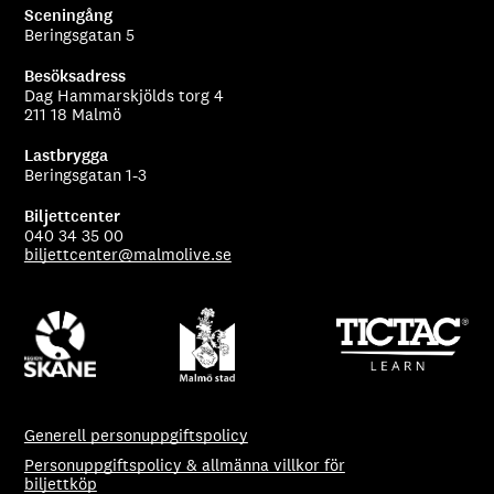
Sceningång
Beringsgatan 5
Besöksadress
Dag Hammarskjölds torg 4
211 18 Malmö
Lastbrygga
Beringsgatan 1-3
Biljettcenter
040 34 35 00
biljettcenter@malmolive.se
Generell personuppgiftspolicy
Personuppgiftspolicy & allmänna villkor för
biljettköp