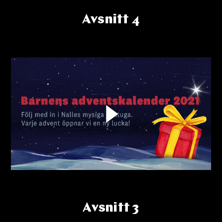
å
l
l
Avsnitt 4
e
t
Avsnitt 3