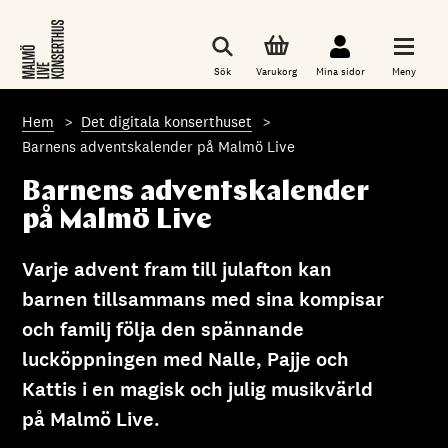
G
å
t
i
Sök
Varukorg
Mina sidor
Meny
l
l
d
Hem
Det digitala konserthuset
e
t
Barnens adventskalender på Malmö Live
h
u
Barnens adventskalender
v
u
på Malmö Live
d
s
a
Varje advent fram till julafton kan
k
barnen tillsammans med sina kompisar
l
i
och familj följa den spännande
g
a
lucköppningen med Nalle, Pajje och
i
n
Kattis i en magisk och julig musikvärld
n
e
på Malmö Live.
h