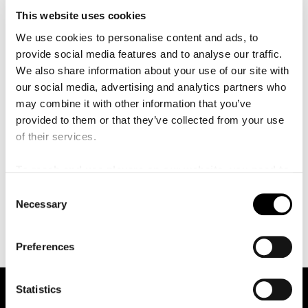
å
Norges musikkhøgskole och blev redan under
l
This website uses cookies
l
studietiden uttagen till ”Talent Norway programme”.
e
We use cookies to personalise content and ads, to
Berglund har även studerat cellospel på masternivå för
t
provide social media features and to analyse our traffic.
Truls Mørk vid samma musikhögskola och spelade i
We also share information about your use of our site with
ledande norska orkestrar som Oslo-Filharmonien,
our social media, advertising and analytics partners who
Bergen Filharmoniske Orkester, Trondheimsolistene med
may combine it with other information that you’ve
flera innan intresset för dirigering tog överhanden 2015.
provided to them or that they’ve collected from your use
Sedan studietiden har Berglund snabbt etablerat sig som
of their services.
en efterfrågad dirigent vilket lett till en rad debuter med
de främsta nordiska orkestrarna såväl som med Royal
To reach and use players on our website, you need to
Scottish National Orchestra, Tonkünstler-Orchester och
manage cookies
C
Luzerner Sinfonieorchester.
Necessary
o
n
s
Preferences
e
n
t
Statistics
S