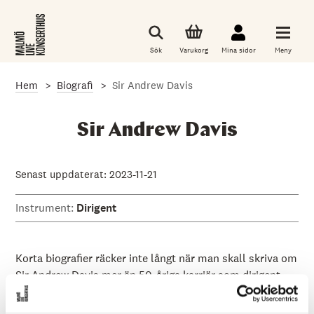
G
å
t
i
Sök
Varukorg
Mina sidor
Meny
l
l
d
Hem
Biografi
Sir Andrew Davis
e
t
h
u
Sir Andrew Davis
v
u
d
s
Senast uppdaterat: 2023-11-21
a
k
Instrument:
Dirigent
l
i
g
a
i
Korta biografier räcker inte långt när man skall skriva om
n
Sir Andrew Davis mer än 50-åriga karriär som dirigent,
n
tonsättare, instrumentatör, chefsdirigent, konstnärlig
e
h
ledare och musikalisk inspiratör. Hans långa