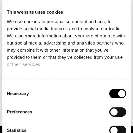
å
chefsdirigentskap i flera orkestrar vittnar om hur
l
l
betydelsefull hans gärning varit. Han axlade det
This website uses cookies
e
konstnärliga arbetet med Lyric Opera of Chicago i 21 år,
t
We use cookies to personalise content and ads, to
Toronto Symphony Orchestra i 13 år, Glyndebourne
provide social media features and to analyse our traffic.
Festival Opera i 12 år, BBC Symphony Orchestra i 11 år
We also share information about your use of our site with
och Melbourne Symphony Orchestra i 6 år. Ett
our social media, advertising and analytics partners who
osannolikt facit som han torde vara ganska ensam om.
may combine it with other information that you’ve
Han har också gästdirigerat i internationella
provided to them or that they’ve collected from your use
topporkestrar som Berliner Philharmoniker, Metropolitan
of their services.
Opera Orchestra, Orchestra del Teatro alla Scala,
Orchestra of the Royal Opera House Covent Garden,
To reach and use players on our website, you need to
Orchestre de Paris och Royal Concertgebouw Orchestra.
manage cookies
C
Sir Andrew Davis har en omfattande och prisbelönt
Necessary
o
diskografi och han har inte sällan sin egen musik och
n
sina instrumentationer på programmet.
s
Preferences
e
n
t
Statistics