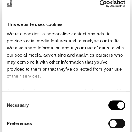
å
programsätter gärna musik av Grażyna Bacewicz, Kaija
l
l
Saariaho och Lotta Wennäkoski men även av andra
e
nutida tonsättare. Som motvikt under 1900-talet nämner
t
This website uses cookies
hon tonsättare som Lutosławski, Bartok, Stravinsky och
Hindemith, medan tonsättare som Brahms,
We use cookies to personalise content and ads, to
Rachmaninov och Dvorák får stå för den romantiska
provide social media features and to analyse our traffic.
motvikten. Under våren 2024 ledde Reinhardt sin första
We also share information about your use of our site with
sceniska produktion, Giuseppe Verdis opera La traviata
our social media, advertising and analytics partners who
på Kungliga Operan i Stockholm. De tidiga
may combine it with other information that you’ve
dirigentstudierna på Juilliard School of Music i New York
provided to them or that they’ve collected from your use
för Alan Gilbert ledde snabbt till samarbeten med New
of their services.
York Philharmonic och Cleveland Orchestra. Reinhardt
fick därigenom en rivstart på sin dirigentkarriär. Under
To reach and use players on our website, you need to
säsongen 24-25 har hon gjort uppmärksammade debuter
manage cookies
C
med bland annat New York Philharmonic och hon är
Necessary
o
utsedd till Music Director för Rhode Island Philharmonic
n
från säsongen 2025/26.
s
Preferences
e