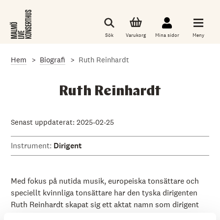
G
å
t
i
Sök
Varukorg
Mina sidor
Meny
l
l
d
Hem
Biografi
Ruth Reinhardt
e
t
h
u
Ruth Reinhardt
v
u
d
s
Senast uppdaterat: 2025-02-25
a
k
Instrument:
Dirigent
l
i
g
a
i
Med fokus på nutida musik, europeiska tonsättare och
n
speciellt kvinnliga tonsättare har den tyska dirigenten
n
Ruth Reinhardt skapat sig ett aktat namn som dirigent
e
h
med kreativa idéer kring konsertprogram. Hon