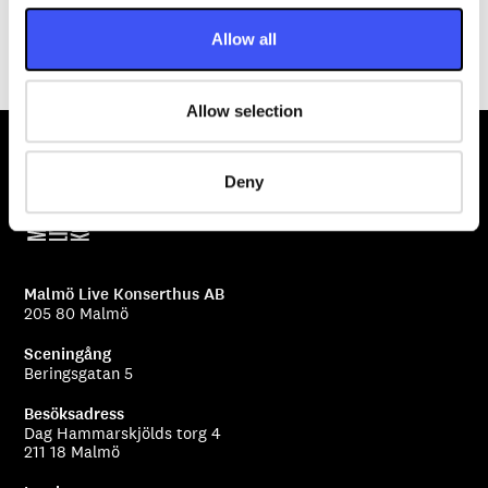
Philharmonic Orchestra och Warsaw Philharmonic
o
Orchestra.
Allow all
n
Allow selection
Deny
Malmö Live Konserthus AB
205 80 Malmö
Sceningång
Beringsgatan 5
Besöksadress
Dag Hammarskjölds torg 4
211 18 Malmö