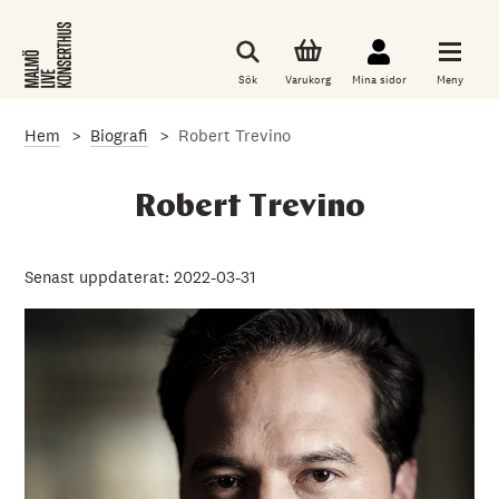
G
å
t
i
Sök
Varukorg
Mina sidor
Meny
l
l
d
Hem
Biografi
Robert Trevino
e
t
h
u
Robert Trevino
v
u
d
s
Senast uppdaterat: 2022-03-31
a
k
l
i
g
a
i
n
n
e
h