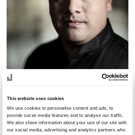
å
l
l
e
t
This website uses cookies
We use cookies to personalise content and ads, to
provide social media features and to analyse our traffic.
We also share information about your use of our site with
Position:
Chefsdirigent 2019 - 2021
our social media, advertising and analytics partners who
Instrument:
dirigent