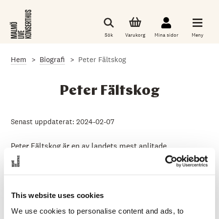
G
å
t
i
Sök
Varukorg
Mina sidor
Meny
l
l
d
Hem
Biografi
Peter Fältskog
e
t
h
u
Peter Fältskog
v
u
d
s
Senast uppdaterat: 2024-02-07
a
k
l
Peter Fältskog är en av landets mest anlitade
i
slagverkare. Sin utbildning som slagverkspedagog och
g
slagverkssolist har han fått vid Musikhögskolan i Malmö.
a
i
Han har under många år arbetat som slagverkslärare vid
n
Musikhögskolan i både Malmö och Det Kongelige Danske
n
This website uses cookies
e
Musikkonservatorium i Köpenhamn. Han anlitas också
We use cookies to personalise content and ads, to
h
ofta som frilansmusiker i de mest skiftande