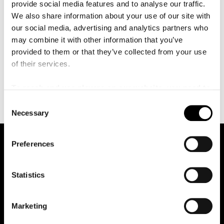
å
provide social media features and to analyse our traffic.
sammanhang till exempel: Symfoniorkestrar,
l
We also share information about your use of our site with
l
Jazzgrupper, Storband, Rockband etc.
e
our social media, advertising and analytics partners who
t
Både Peter Fältskog och Kalle Magnusson var med i
may combine it with other information that you’ve
originaluppsättningen av Kristina från Duvemåla som
provided to them or that they’ve collected from your use
sattes upp på Malmö Opera 1995. De medverkar
of their services.
dessutom på inspelningen av originalmusiken
tillsammans med Björn & Benny.
To reach and use players on our website, you need to
manage cookies
C
Necessary
o
n
s
Preferences
e
n
t
Statistics
S
e
Marketing
Malmö Live Konserthus AB
l
205 80 Malmö
e