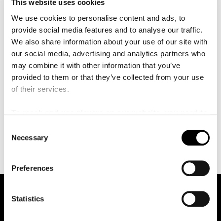
å
This website uses cookies
operadirigent och senare som ställföreträdande
l
l
We use cookies to personalise content and ads, to
musikchef kom vid Städtische Bühnen i Freiburg im
e
provide social media features and to analyse our traffic.
Breisgau 1993–1999. Tiden i Freiburg avlöstes av en
t
We also share information about your use of our site with
kapellmästaranställning vid Aalto-Theater i Essen 1999–
our social media, advertising and analytics partners who
2007 varefter han inledde ett tioårigt samarbete som
may combine it with other information that you’ve
generalmusikdirektör vid Staatstheater Kassel. Ringborg
provided to them or that they’ve collected from your use
inbjöds även till Semperoper Dresden, Deutsche Oper
of their services.
Berlin, hr-Sinfonieorchester Frankfurt, Deutsche
Kammerphilharmonie med flera. Som orkesterdirigent
To reach and use players on our website, you need to
har Ringborg samarbetet med ett trettital tyska orkestrar
manage cookies
och är flitigt anlitad i de ledande svenska opera- och
C
symfoniorkestrarna.
Necessary
o
n
s
Preferences
e
n
t
Statistics
S