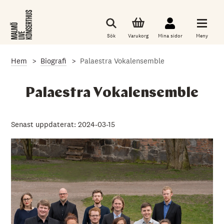
G
å
t
i
Sök
Varukorg
Mina sidor
Meny
l
l
d
Hem
Biografi
Palaestra Vokalensemble
e
t
h
u
Palaestra Vokalensemble
v
u
d
s
Senast uppdaterat: 2024-03-15
a
k
l
i
g
a
i
n
n
e
h