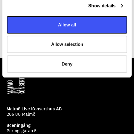
projekt och produktioner.
Show details
t
i
Medlemmarna består huvudsakligen av sångstuderande
o
framför allt från Musikhögskolan i Malmö, men också
Allow all
n
andra yrkesverksamma och studenter från andra
fakulteter
Allow selection
Deny
Malmö Live Konserthus AB
205 80 Malmö
Sceningång
Beringsgatan 5