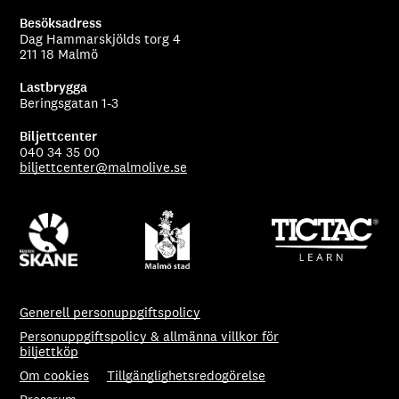
Besöksadress
Dag Hammarskjölds torg 4
211 18 Malmö
Lastbrygga
Beringsgatan 1-3
Biljettcenter
040 34 35 00
biljettcenter@malmolive.se
Generell personuppgiftspolicy
Personuppgiftspolicy & allmänna villkor för
biljettköp
Om cookies
Tillgänglighetsredogörelse