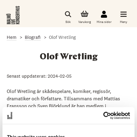
G
å
t
i
Sök
Varukorg
Mina sidor
Meny
l
l
d
Hem
Biografi
Olof Wretling
e
t
h
u
Olof Wretling
v
u
d
s
Senast uppdaterat: 2024-02-05
a
k
l
Olof Wretling är skådespelare, komiker, regissör,
i
dramatiker och författare. Tillsammans med Mattias
g
Fransson och Sven Björklund är han medlem i
a
i
humorgruppen Klungan, som startade 2003. Klungan har
n
satt upp en rad humorföreställningar, varav flera har
n
e
visats i SVT. Wretling, Björklund och Fransson
h
medverkar också i Mammas Nya Kille som har sänts i
This website uses cookies