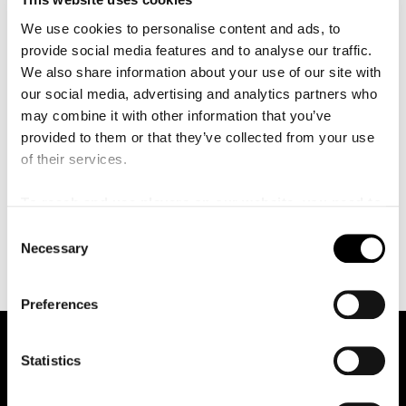
å
Sveriges Radio P3 och P4. Programmet utsågs till bästa
l
We use cookies to personalise content and ads, to
l
humorprogrammet i P3 genom tiderna och har två
e
provide social media features and to analyse our traffic.
gånger nominerats till Stora radiopriset.
t
We also share information about your use of our site with
Radioprogrammet har även turnerat med två
our social media, advertising and analytics partners who
scenföreställningar.
may combine it with other information that you’ve
Olof Wretling har röstats fram som värd för Vinter i P1
provided to them or that they’ve collected from your use
inte mindre än tio gånger. De två vinterpraten
of their services.
Diagnoserna i mitt liv och Kaffet blev även
scenföreställningar. I SVT-serien Pappas pengar spelade
To reach and use players on our website, you need to
han rikemanssonen Bröli. Olof Wretling har medverkat i
manage cookies
C
ett flertal TV program och vann Bäst i test 2021.
Necessary
o
n
s
Preferences
e
n
t
Statistics
S
e