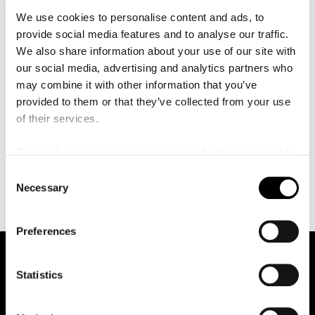
å
Symphony, Baltimore Symphony, Montréal Symphony,
l
We use cookies to personalise content and ads, to
l
Philharmonia Orchestra, Orchestra della Svizzera Italiana
provide social media features and to analyse our traffic.
e
och Orchestre de Chambre de Luxembourg och vid
t
We also share information about your use of our site with
operahus som Vancouver Opera, Opera Holland Park i
our social media, advertising and analytics partners who
London och English Touring Opera.
Säsongen 2025/26
may combine it with other information that you’ve
debuterade hon med New York Philharmonic, BBC
provided to them or that they’ve collected from your use
Philharmonic och Royal Northern Sinfonia och vid The
of their services.
Royal Opera, London.
Hon har en doktorsexamen i musik
från University of Cambridge och har studerat
To reach and use players on our website, you need to
matematik, filosofi och musik vid Yale University och
manage cookies
C
Université de Montréal.
Necessary
o
n
s
Preferences
e
n
t
Statistics
S
e