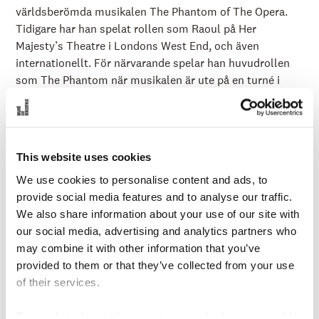
å
världsberömda musikalen The Phantom of The Opera.
l
l
Tidigare har han spelat rollen som Raoul på Her
e
Majesty’s Theatre i Londons West End, och även
t
internationellt. För närvarande spelar han huvudrollen
som The Phantom när musikalen är ute på en turné i
Europa och mellanöstern.
Nadim Naaman har utöver detta medverkat i musikaler
som: Broken Wings (Charing Cross Theatre), Rumi: The
Musical (London Coliseum och Katara Opera House), My
This website uses cookies
Fair Lady (The Grange Festival och Liceu Opera
We use cookies to personalise content and ads, to
Barcelona), A Little Night Music (Holland Park Opera),
provide social media features and to analyse our traffic.
Broken Wings (Theatre Royal Haymarket och Middle East
We also share information about your use of our site with
Tour), On The Town (BBC Proms, Royal Albert Hall), By
our social media, advertising and analytics partners who
Jeeves (The Old Majesty’s Opera), By Jeeves (The Old
may combine it with other information that you’ve
Majesty’s Opera), Sweeney Todd (Tooting Arts Club och
provided to them or that they’ve collected from your use
West End), One Man, Two Guvnors (Theatre Royal
of their services.
Haymarket), The Sound of Music (London Palladium),
Titanic (Southwark Playhouse och Toronto), Chess (The
To reach and use players on our website, you need to