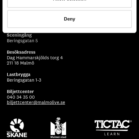
Malmö Live Konserthus AB
Deny
205 80 Malmö
Sceningång
Beringsgatan 5
Besöksadress
Dag Hammarskjölds torg 4
211 18 Malmö
Lastbrygga
Beringsgatan 1-3
Biljettcenter
040 34 35 00
biljettcenter@malmolive.se