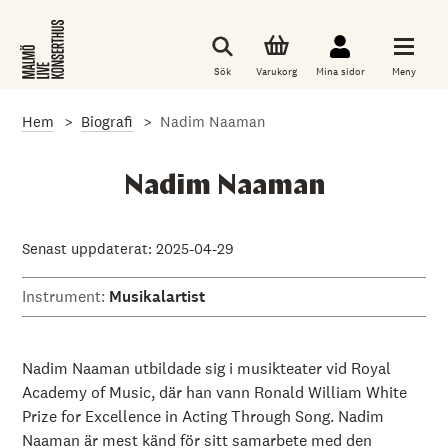
G
å
t
i
Sök
Varukorg
Mina sidor
Meny
l
l
d
Hem
Biografi
Nadim Naaman
e
t
h
u
Nadim Naaman
v
u
d
s
Senast uppdaterat: 2025-04-29
a
k
Instrument:
Musikalartist
l
i
g
a
i
Nadim Naaman utbildade sig i musikteater vid Royal
n
Academy of Music, där han vann Ronald William White
n
Prize for Excellence in Acting Through Song.
Nadim
e
h
Naaman är mest känd för sitt samarbete med den